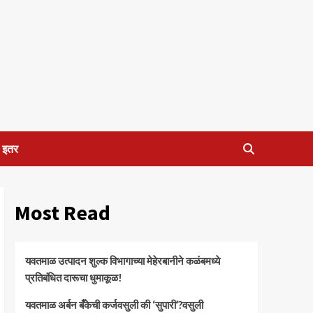
इतर
Most Read
यवतमाळ उत्पादन शुल्क विभागाच्या मेहेरबानीने कळंबमध्ये
प्रतिबंधित दारूचा धुमाकूळ!
​यवतमाळ अर्बन बँकेची कर्जवसुली की ‘सुपारी’?वसुली