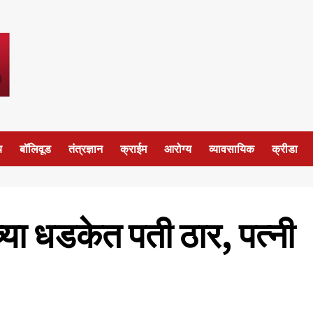
य
बॉलिवूड
तंत्रज्ञान
क्राईम
आरोग्य
व्यावसायिक
क्रीडा
्या धडकेत पती ठार, पत्नी