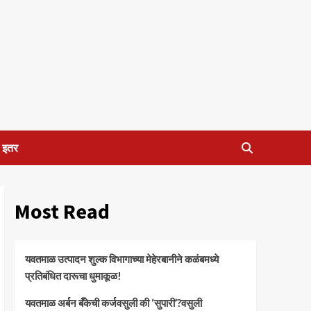
इतर
Most Read
यवतमाळ उत्पादन शुल्क विभागाच्या मेहेरबानीने कळंबमध्ये
प्रतिबंधित दारूचा धुमाकूळ!
​यवतमाळ अर्बन बँकेची कर्जवसुली की ‘सुपारी’?वसुली