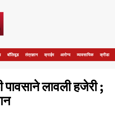
य
बॉलिवूड
तंत्रज्ञान
क्राईम
आरोग्य
व्यावसायिक
क्रीडा
ी पावसाने लावली हजेरी ;
सान