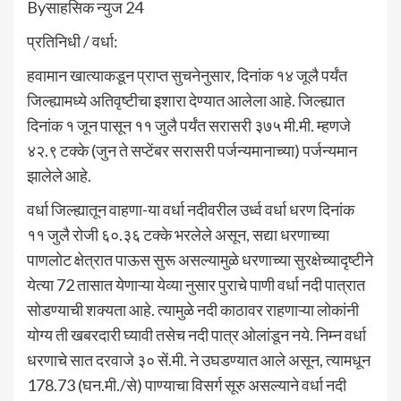
Byसाहसिक न्युज 24
प्रतिनिधी / वर्धा:
हवामान खात्याकडून प्राप्त सुचनेनुसार, दिनांक १४ जूलै पर्यंत
जिल्ह्यामध्ये अतिवृष्टीचा इशारा देण्यात आलेला आहे. जिल्ह्यात
दिनांक १ जून पासून ११ जुलै पर्यंत सरासरी ३७५ मी.मी. म्हणजे
४२.९ टक्के (जुन ते सप्टेंबर सरासरी पर्जन्यमानाच्या) पर्जन्यमान
झालेले आहे.
वर्धा जिल्ह्यातून वाहणा-या वर्धा नदीवरील उर्ध्व वर्धा धरण दिनांक
११ जुलै रोजी ६०.३६ टक्के भरलेले असून, सद्या धरणाच्या
पाणलोट क्षेत्रात पाऊस सुरू असल्यामुळे धरणाच्या सुरक्षेच्यादृष्टीने
येत्या 72 तासात येणाऱ्या येव्या नुसार पुराचे पाणी वर्धा नदी पात्रात
सोडण्याची शक्यता आहे. त्यामुळे नदी काठावर राहणाऱ्या लोकांनी
योग्य ती खबरदारी घ्यावी तसेच नदी पात्र ओलांडून नये. निम्न वर्धा
धरणाचे सात दरवाजे ३० सें.मी. ने उघडण्यात आले असून, त्यामधून
178.73 (घन.मी./से) पाण्याचा विसर्ग सूरु असल्याने वर्धा नदी