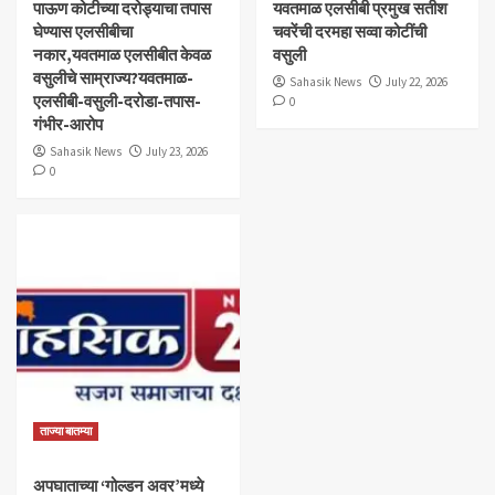
पाऊण कोटीच्या दरोड्याचा तपास
यवतमाळ एलसीबी प्रमुख सतीश
घेण्यास एलसीबीचा
चवरेंची दरमहा सव्वा कोटींची
नकार,यवतमाळ एलसीबीत केवळ
वसुली
वसुलीचे साम्राज्य?यवतमाळ-
Sahasik News
July 22, 2026
एलसीबी-वसुली-दरोडा-तपास-
0
गंभीर-आरोप
Sahasik News
July 23, 2026
0
ताज्या बातम्या
अपघाताच्या ‘गोल्डन अवर’मध्ये