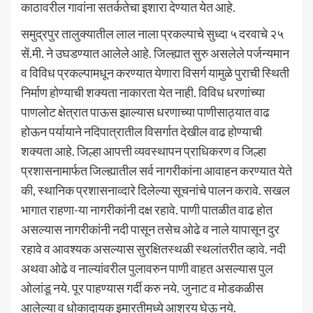
काठावरील गावांना सतर्कतेचा इशारा देण्यात येत आहे.
समुद्रपुर तालुक्यातील लाल नाला प्रकल्पाचे सुध्दा ५ दरवाचे २५
सें.मी. ने उघडण्यात आलेले आहे. जिल्ह्यात सुरु असलेले पर्जन्यमान
व विविध प्रकल्पामधून करण्यात येणारा विसर्ग यामुळे पुराची स्थिती
निर्माण होण्याची शक्यता नाकारता येत नाही. विविध धरणांच्या
पाणलोट क्षेत्रात पाऊस झाल्यास धरणाच्या पाणीसाठ्यात वाढ
होऊन पर्यायाने नदिपात्रातील विसर्गात देखील वाढ होण्याची
शक्यता आहे. जिल्हा आपत्ती व्यवस्थापन प्राधिकरण व जिल्हा
प्रशासनामार्फत जिल्ह्यातील सर्व नागरीकांना आवाहन करण्यात येते
की, स्थानिक प्रशासनाव्दारे दिलेल्या सूचनांचे पालन करावे. सखल
भागात राहणा-या नागरीकांनी दक्ष रहावे. पाणी पातळीत वाढ होत
असल्यास नागरीकांनी नदी पासून तसेच ओढे व नाले यापासून दुर
रहावे व आवश्यक असल्यास सुरक्षितस्थळी स्थलांतरीत व्हावे. नदी
अथवा ओढे व नाल्यांवरील पुलावरुन पाणी वाहत असल्यास पुल
ओलांडू नये. पूर पाहण्यास गर्दी करु नये. जुनाट व मोडकळीस
आलेल्या व धोकादायक इमारतीमध्ये आश्रय घेऊ नये.