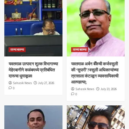
ताज्या बातम्या
ताज्या बातम्या
यवतमाळ उत्पादन शुल्क विभागाच्या
​यवतमाळ अर्बन बँकेची कर्जवसुली
मेहेरबानीने कळंबमध्ये प्रतिबंधित
की ‘सुपारी’?वसुली अधिकाऱ्यांच्या
दारूचा धुमाकूळ!
त्रासाला कंटाळून व्यावसायिकाची
आत्महत्या;
Sahasik News
July 27, 2026
0
Sahasik News
July 23, 2026
0