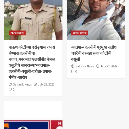
ताज्या बातम्या
ताज्या बातम्या
पाऊण कोटीच्या दरोड्याचा तपास
यवतमाळ एलसीबी प्रमुख सतीश
घेण्यास एलसीबीचा
चवरेंची दरमहा सव्वा कोटींची
नकार,यवतमाळ एलसीबीत केवळ
वसुली
वसुलीचे साम्राज्य?यवतमाळ-
Sahasik News
July 22, 2026
एलसीबी-वसुली-दरोडा-तपास-
0
गंभीर-आरोप
Sahasik News
July 23, 2026
0