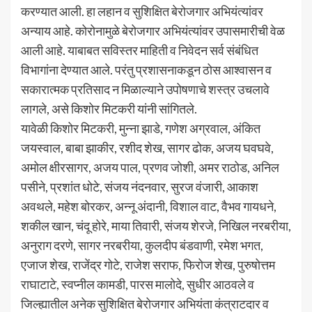
करण्यात आली. हा लहान व सुशिक्षित बेरोजगार अभियंत्यांवर
अन्याय आहे. कोरोनामुळे बेरोजगार अभियंत्यांवर उपासमारीची वेळ
आली आहे. याबाबत सविस्तर माहिती व निवेदन सर्व संबंधित
विभागांना देण्यात आले. परंतु प्रशासनाकडून ठोस आश्वासन व
सकारात्मक प्रतिसाद न मिळाल्याने उपोषणाचे शस्त्र उचलावे
लागले, असे किशोर मिटकरी यांनी सांगितले.
यावेळी किशोर मिटकरी, मुन्ना झाडे, गणेश अग्रवाल, अंकित
जयस्वाल, बाबा झाकीर, रशीद शेख, सागर ढोक, अजय घवघवे,
अमोल क्षीरसागर, अजय पाल, प्रणव जोशी, अमर राठोड, अनिल
पसीने, प्रशांत धोटे, संजय नंदनवार, सुरज वंजारी, आकाश
अवथले, महेश बोरकर, अन्नू अंदानी, विशाल वाट, वैभव गायधने,
शकील खान, चंदू होरे, माया तिवारी, संजय शेरजे, निखिल नरबरीया,
अनुराग दरणे, सागर नरबरीया, कुलदीप बंडवाणी, रमेश भगत,
एजाज शेख, राजेंद्र गोटे, राजेश सराफ, फिरोज शेख, पुरुषोत्तम
राघाटाटे, स्वप्नील कामडी, पारस मालोदे, सुधीर आठवले व
जिल्ह्यातील अनेक सुशिक्षित बेरोजगार अभियंता कंत्राटदार व