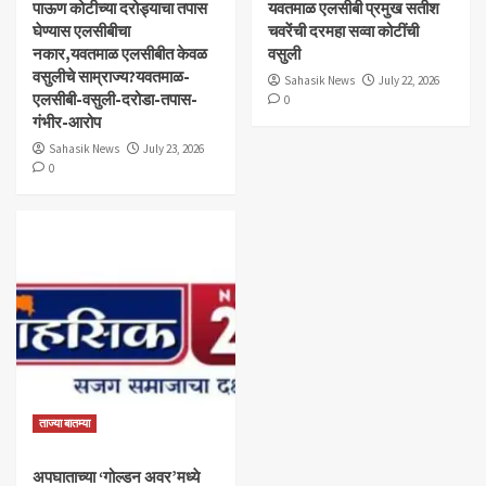
पाऊण कोटीच्या दरोड्याचा तपास
यवतमाळ एलसीबी प्रमुख सतीश
घेण्यास एलसीबीचा
चवरेंची दरमहा सव्वा कोटींची
नकार,यवतमाळ एलसीबीत केवळ
वसुली
वसुलीचे साम्राज्य?यवतमाळ-
Sahasik News
July 22, 2026
एलसीबी-वसुली-दरोडा-तपास-
0
गंभीर-आरोप
Sahasik News
July 23, 2026
0
ताज्या बातम्या
अपघाताच्या ‘गोल्डन अवर’मध्ये