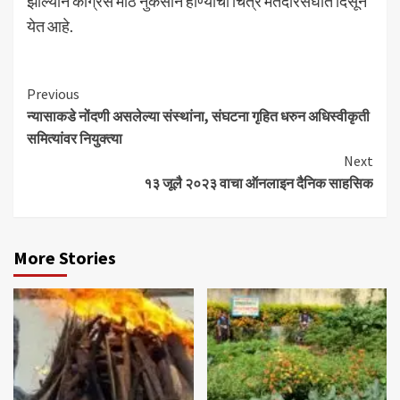
झाल्याने काँग्रेस मोठं नुकसान होण्याची चित्र मतदारसंघात दिसून
येत आहे.
Continue
Previous
न्यासाकडे नोंदणी असलेल्या संस्थांना, संघटना गृहित धरुन अधिस्वीकृती
Reading
समित्यांवर नियुक्त्या
Next
१३ जूलै २०२३ वाचा ऑनलाइन दैनिक साहसिक
More Stories