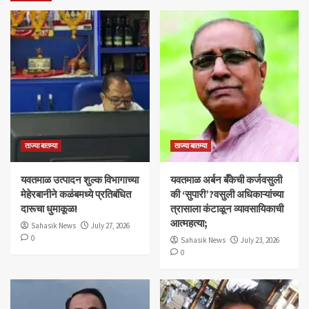
ताज्या बातम्या
ताज्या बातम्या
यवतमाळ उत्पादन शुल्क विभागाच्या
​यवतमाळ अर्बन बँकेची कर्जवसुली
मेहेरबानीने कळंबमध्ये प्रतिबंधित
की ‘सुपारी’?वसुली अधिकाऱ्यांच्या
दारूचा धुमाकूळ!
त्रासाला कंटाळून व्यावसायिकाची
आत्महत्या;
Sahasik News
July 27, 2026
0
Sahasik News
July 23, 2026
0