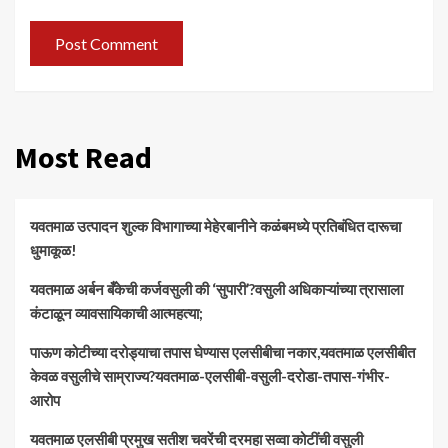
Most Read
यवतमाळ उत्पादन शुल्क विभागाच्या मेहेरबानीने कळंबमध्ये प्रतिबंधित दारूचा
धुमाकूळ!
​यवतमाळ अर्बन बँकेची कर्जवसुली की ‘सुपारी’?वसुली अधिकाऱ्यांच्या त्रासाला
कंटाळून व्यावसायिकाची आत्महत्या;
पाऊण कोटीच्या दरोड्याचा तपास घेण्यास एलसीबीचा नकार,यवतमाळ एलसीबीत
केवळ वसुलीचे साम्राज्य?यवतमाळ-एलसीबी-वसुली-दरोडा-तपास-गंभीर-
आरोप
यवतमाळ एलसीबी प्रमुख सतीश चवरेंची दरमहा सव्वा कोटींची वसुली