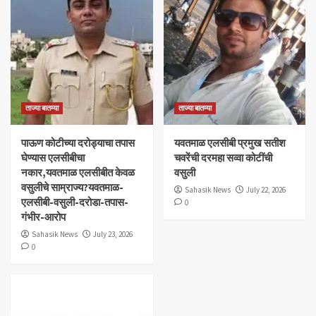
ताज्या बातम्या
ताज्या बातम्या
पाऊण कोटीच्या दरोड्याचा तपास
यवतमाळ एलसीबी प्रमुख सतीश
घेण्यास एलसीबीचा
चवरेंची दरमहा सव्वा कोटींची
नकार,यवतमाळ एलसीबीत केवळ
वसुली
वसुलीचे साम्राज्य?यवतमाळ-
Sahasik News
July 22, 2026
एलसीबी-वसुली-दरोडा-तपास-
0
गंभीर-आरोप
Sahasik News
July 23, 2026
0