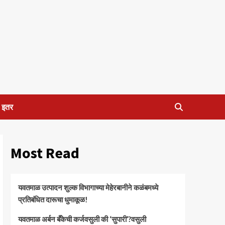
इतर
Most Read
यवतमाळ उत्पादन शुल्क विभागाच्या मेहेरबानीने कळंबमध्ये
प्रतिबंधित दारूचा धुमाकूळ!
​यवतमाळ अर्बन बँकेची कर्जवसुली की ‘सुपारी’?वसुली