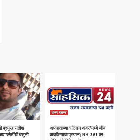
ताज्या बातम्या
ी प्रमुख सतीश
अपघाताच्या ‘गोल्डन अवर’मध्ये जीव
व्वा कोटींची वसुली
वाचविण्याचा प्रयत्न; NH-361 वर