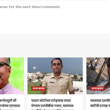
wser for the next time I comment.
ताज्या बातम्या
ताज्या बातम्या
 कर्जवसुली की
पाऊण कोटीच्या दरोड्याचा तपास
यवतमाळ एलसीब
यांच्या त्रासाला
घेण्यास एलसीबीचा नकार,यवतमाळ
चवरेंची दरमहा स