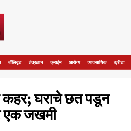
य
बॉलिवूड
तंत्रज्ञान
क्राईम
आरोग्य
व्यावसायिक
क्रीडा
ाचा कहर; घराचे छत पडून
 तर एक जखमी