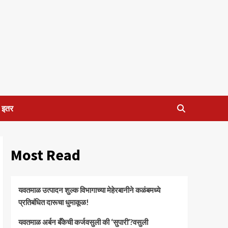
इतर
Most Read
यवतमाळ उत्पादन शुल्क विभागाच्या मेहेरबानीने कळंबमध्ये
प्रतिबंधित दारूचा धुमाकूळ!
​यवतमाळ अर्बन बँकेची कर्जवसुली की ‘सुपारी’?वसुली