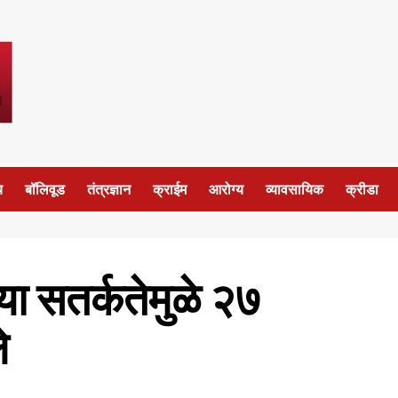
य
बॉलिवूड
तंत्रज्ञान
क्राईम
आरोग्य
व्यावसायिक
क्रीडा
ाच्या सतर्कतेमुळे २७
े