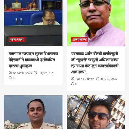
ताज्या बातम्या
ताज्या बातम्या
यवतमाळ उत्पादन शुल्क विभागाच्या
​यवतमाळ अर्बन बँकेची कर्जवसुली
मेहेरबानीने कळंबमध्ये प्रतिबंधित
की ‘सुपारी’?वसुली अधिकाऱ्यांच्या
दारूचा धुमाकूळ!
त्रासाला कंटाळून व्यावसायिकाची
आत्महत्या;
Sahasik News
July 27, 2026
0
Sahasik News
July 23, 2026
0