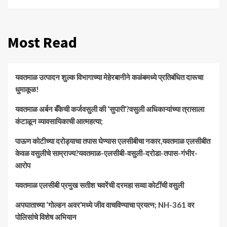
Most Read
यवतमाळ उत्पादन शुल्क विभागाच्या मेहेरबानीने कळंबमध्ये प्रतिबंधित दारूचा
धुमाकूळ!
​यवतमाळ अर्बन बँकेची कर्जवसुली की ‘सुपारी’?वसुली अधिकाऱ्यांच्या त्रासाला
कंटाळून व्यावसायिकाची आत्महत्या;
पाऊण कोटीच्या दरोड्याचा तपास घेण्यास एलसीबीचा नकार,यवतमाळ एलसीबीत
केवळ वसुलीचे साम्राज्य?यवतमाळ-एलसीबी-वसुली-दरोडा-तपास-गंभीर-
आरोप
यवतमाळ एलसीबी प्रमुख सतीश चवरेंची दरमहा सव्वा कोटींची वसुली
अपघाताच्या ‘गोल्डन अवर’मध्ये जीव वाचविण्याचा प्रयत्न; NH-361 वर
पोलिसांचे विशेष अभियान