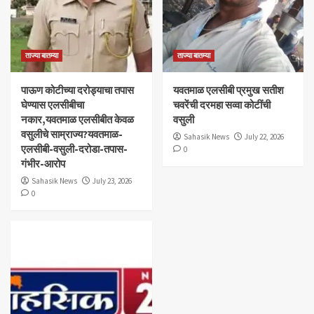
ताज्या बातम्या
ताज्या बातम्या
पाऊण कोटीच्या दरोड्याचा तपास
यवतमाळ एलसीबी प्रमुख सतीश
घेण्यास एलसीबीचा
चवरेंची दरमहा सव्वा कोटींची
नकार,यवतमाळ एलसीबीत केवळ
वसुली
वसुलीचे साम्राज्य?यवतमाळ-
Sahasik News
July 22, 2026
एलसीबी-वसुली-दरोडा-तपास-
0
गंभीर-आरोप
Sahasik News
July 23, 2026
0