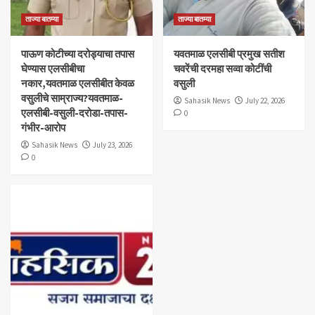
ताज्या बातम्या
ताज्या बातम्या
पाऊण कोटीच्या दरोड्याचा तपास
यवतमाळ एलसीबी प्रमुख सतीश
घेण्यास एलसीबीचा
चवरेंची दरमहा सव्वा कोटींची
नकार,यवतमाळ एलसीबीत केवळ
वसुली
वसुलीचे साम्राज्य?यवतमाळ-
Sahasik News
July 22, 2026
एलसीबी-वसुली-दरोडा-तपास-
0
गंभीर-आरोप
Sahasik News
July 23, 2026
0