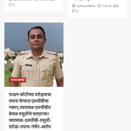
0
Sahasik News
July 23, 2026
0
ताज्या बातम्या
पाऊण कोटीच्या दरोड्याचा
तपास घेण्यास एलसीबीचा
नकार,यवतमाळ एलसीबीत
केवळ वसुलीचे साम्राज्य?
यवतमाळ-एलसीबी-वसुली-
दरोडा-तपास-गंभीर-आरोप