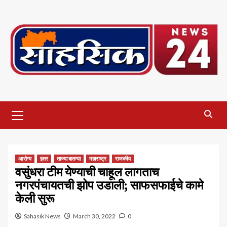
Skip
to
content
Primary
Menu
आरोग्य
इतर
ताज्या बातम्या
महाराष्ट्र
राजकीय
वसुंधरा टीम येण्याची चाहूल लागताच
नगरपंचायतची झोप उडाली; साफसफाईचे कामे
केली सुरू
Sahasik News
March 30, 2022
0