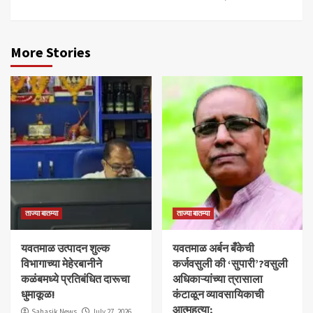
More Stories
ताज्या बातम्या
ताज्या बातम्या
यवतमाळ उत्पादन शुल्क
​यवतमाळ अर्बन बँकेची
विभागाच्या मेहेरबानीने
कर्जवसुली की ‘सुपारी’?वसुली
कळंबमध्ये प्रतिबंधित दारूचा
अधिकाऱ्यांच्या त्रासाला
धुमाकूळ!
कंटाळून व्यावसायिकाची
आत्महत्या;
Sahasik News
July 27, 2026