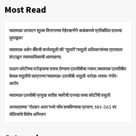
Most Read
यवतमाळ उत्पादन शुल्क विभागाच्या मेहेरबानीने कळंबमध्ये प्रतिबंधित दारूचा
धुमाकूळ!
​यवतमाळ अर्बन बँकेची कर्जवसुली की ‘सुपारी’?वसुली अधिकाऱ्यांच्या त्रासाला
कंटाळून व्यावसायिकाची आत्महत्या;
पाऊण कोटीच्या दरोड्याचा तपास घेण्यास एलसीबीचा नकार,यवतमाळ एलसीबीत
केवळ वसुलीचे साम्राज्य?यवतमाळ-एलसीबी-वसुली-दरोडा-तपास-गंभीर-
आरोप
यवतमाळ एलसीबी प्रमुख सतीश चवरेंची दरमहा सव्वा कोटींची वसुली
अपघाताच्या ‘गोल्डन अवर’मध्ये जीव वाचविण्याचा प्रयत्न; NH-361 वर
पोलिसांचे विशेष अभियान