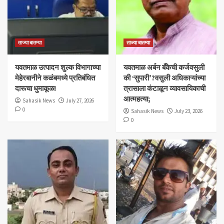
ताज्या बातम्या
ताज्या बातम्या
यवतमाळ उत्पादन शुल्क विभागाच्या
​यवतमाळ अर्बन बँकेची कर्जवसुली
मेहेरबानीने कळंबमध्ये प्रतिबंधित
की ‘सुपारी’?वसुली अधिकाऱ्यांच्या
दारूचा धुमाकूळ!
त्रासाला कंटाळून व्यावसायिकाची
आत्महत्या;
Sahasik News
July 27, 2026
0
Sahasik News
July 23, 2026
0