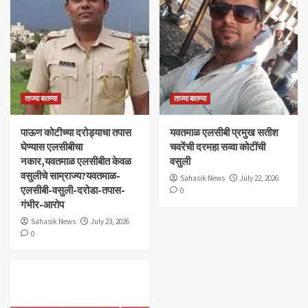
ताज्या बातम्या
ताज्या बातम्या
पाऊण कोटीच्या दरोड्याचा तपास
यवतमाळ एलसीबी प्रमुख सतीश
घेण्यास एलसीबीचा
चवरेंची दरमहा सव्वा कोटींची
नकार,यवतमाळ एलसीबीत केवळ
वसुली
वसुलीचे साम्राज्य?यवतमाळ-
Sahasik News
July 22, 2026
एलसीबी-वसुली-दरोडा-तपास-
0
गंभीर-आरोप
Sahasik News
July 23, 2026
0