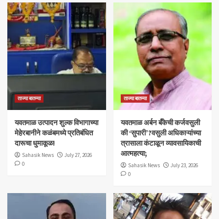
ताज्या बातम्या
ताज्या बातम्या
यवतमाळ उत्पादन शुल्क विभागाच्या
​यवतमाळ अर्बन बँकेची कर्जवसुली
मेहेरबानीने कळंबमध्ये प्रतिबंधित
की ‘सुपारी’?वसुली अधिकाऱ्यांच्या
दारूचा धुमाकूळ!
त्रासाला कंटाळून व्यावसायिकाची
आत्महत्या;
Sahasik News
July 27, 2026
0
Sahasik News
July 23, 2026
0