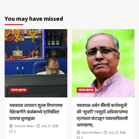
You may have missed
ताज्या बातम्या
ताज्या बातम्या
यवतमाळ उत्पादन शुल्क विभागाच्या
​यवतमाळ अर्बन बँकेची कर्जवसुली
मेहेरबानीने कळंबमध्ये प्रतिबंधित
की ‘सुपारी’?वसुली अधिकाऱ्यांच्या
दारूचा धुमाकूळ!
त्रासाला कंटाळून व्यावसायिकाची
आत्महत्या;
Sahasik News
July 27, 2026
0
Sahasik News
July 23, 2026
0