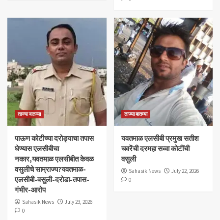
ताज्या बातम्या
ताज्या बातम्या
पाऊण कोटीच्या दरोड्याचा तपास
यवतमाळ एलसीबी प्रमुख सतीश
घेण्यास एलसीबीचा
चवरेंची दरमहा सव्वा कोटींची
नकार,यवतमाळ एलसीबीत केवळ
वसुली
वसुलीचे साम्राज्य?यवतमाळ-
Sahasik News
July 22, 2026
एलसीबी-वसुली-दरोडा-तपास-
0
गंभीर-आरोप
Sahasik News
July 23, 2026
0