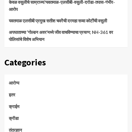
केवळ वसुलीचे साम्राज्य?यवतमाळ-एलसीबी-वसुली-दरोडा-तपास-गंभीर-
आरोप
यवतमाळ एलसीबी प्रमुख सतीश चवरेंची दरमहा सव्वा कोटींची वसुली
अपघाताच्या ‘गोल्डन अवर’मध्ये जीव वाचविण्याचा प्रयत्न; NH-361 वर
पोलिसांचे विशेष अभियान
Categories
आरोग्य
इतर
क्राईम
क्रीडा
तंत्रज्ञान