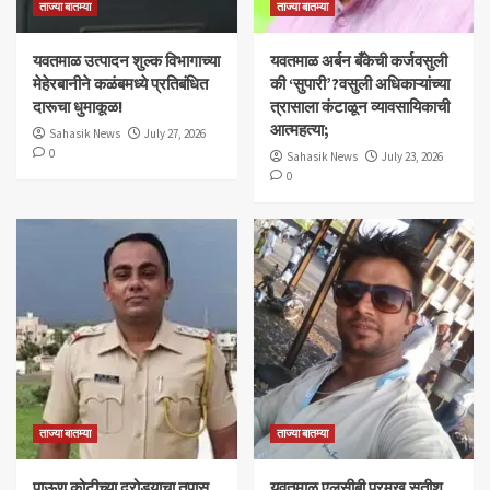
ताज्या बातम्या
ताज्या बातम्या
यवतमाळ उत्पादन शुल्क विभागाच्या
​यवतमाळ अर्बन बँकेची कर्जवसुली
मेहेरबानीने कळंबमध्ये प्रतिबंधित
की ‘सुपारी’?वसुली अधिकाऱ्यांच्या
दारूचा धुमाकूळ!
त्रासाला कंटाळून व्यावसायिकाची
आत्महत्या;
Sahasik News
July 27, 2026
0
Sahasik News
July 23, 2026
0
ताज्या बातम्या
ताज्या बातम्या
पाऊण कोटीच्या दरोड्याचा तपास
यवतमाळ एलसीबी प्रमुख सतीश