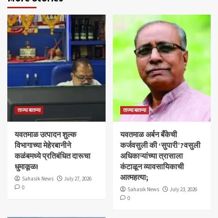
ताज्या बातम्या
ताज्या बातम्या
यवतमाळ उत्पादन शुल्क
​यवतमाळ अर्बन बँकेची
विभागाच्या मेहेरबानीने
कर्जवसुली की ‘सुपारी’?वसुली
कळंबमध्ये प्रतिबंधित दारूचा
अधिकाऱ्यांच्या त्रासाला
धुमाकूळ!
कंटाळून व्यावसायिकाची
आत्महत्या;
Sahasik News
July 27, 2026
0
Sahasik News
July 23, 2026
0