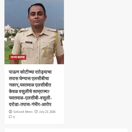
ताज्या बातम्या
पाऊण कोटीच्या दरोड्याचा
तपास घेण्यास एलसीबीचा
नकार,यवतमाळ एलसीबीत
केवळ वसुलीचे साम्राज्य?
यवतमाळ-एलसीबी-वसुली-
दरोडा-तपास-गंभीर-आरोप
Sahasik News
July 23, 2026
0