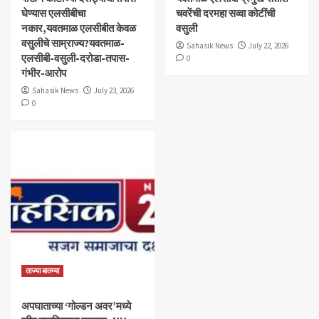
घेण्यास एलसीबीचा
चवरेंची दरमहा सव्वा कोटींची
नकार,यवतमाळ एलसीबीत केवळ
वसुली
वसुलीचे साम्राज्य?यवतमाळ-
Sahasik News
July 22, 2026
एलसीबी-वसुली-दरोडा-तपास-
0
गंभीर-आरोप
Sahasik News
July 23, 2026
0
ताज्या बातम्या
अपघाताच्या ‘गोल्डन अवर’मध्ये