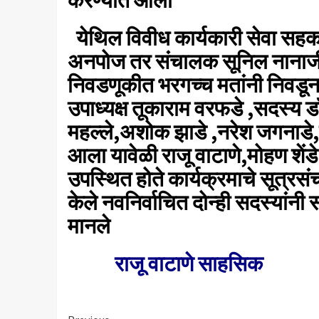
करण्यात आला
येथिल विवीध कार्यकारी सेवा सहकार
अनपोज तर संचालक सूनिल नानाजी चो
निवडणूकीत भरगच्च मतांनी निवडून आ
उपाध्यक्ष तूकाराम वरफडे ,सदस्य 
महल्ले,अशोक झाडे ,नरेश जगनाडे,
आला यावेळी राजू वाटाणे,मोहण शें
उपस्थित होते कार्यक्रमाचे सूत्रसं
केले नवनिर्वाचित दोन्ही सदस्यांनी 
मानले
राजू वाटाणे साहसिक Ne