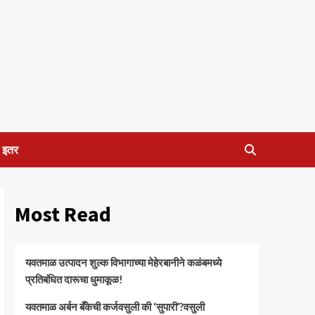
इतर
Most Read
यवतमाळ उत्पादन शुल्क विभागाच्या मेहेरबानीने कळंबमध्ये
प्रतिबंधित दारूचा धुमाकूळ!
​यवतमाळ अर्बन बँकेची कर्जवसुली की ‘सुपारी’?वसुली