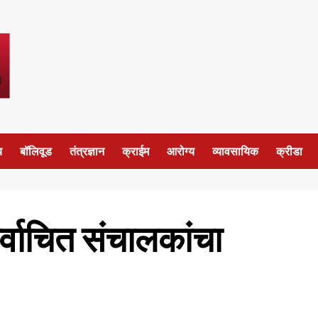
य
बॉलिवूड
तंत्रज्ञान
क्राईम
आरोग्य
व्यावसायिक
क्रीडा
िर्वाचित संचालकांचा