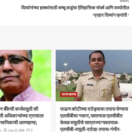
Next
दिव्यांगांच्या हक्कांसाठी बच्चू कडूंचा ऐतिहासिक संघर्ष आणि वर्ध्यातील
‘प्रहार दिव्यांग क्रांती ‘
ताज्या बातम्या
बन बँकेची कर्जवसुली की
पाऊण कोटीच्या दरोड्याचा तपास घेण्यास
ली अधिकाऱ्यांच्या त्रासाला
एलसीबीचा नकार,यवतमाळ एलसीबीत
ावसायिकाची आत्महत्या;
केवळ वसुलीचे साम्राज्य?यवतमाळ-
एलसीबी-वसुली-दरोडा-तपास-गंभीर-
ws
July 23, 2026
0