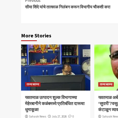
Continue
Previous
सीमा शिंदे यांचे तात्काळ निलंबन करून विभागीय चौकशी करा
Reading
More Stories
ताज्या बातम्या
ताज्या बातम्या
यवतमाळ उत्पादन शुल्क विभागाच्या
​यवतमाळ अर्
मेहेरबानीने कळंबमध्ये प्रतिबंधित दारूचा
‘सुपारी’?वसु
धुमाकूळ!
कंटाळून व्य
Sahasik News
July 27, 2026
0
Sahasik Ne