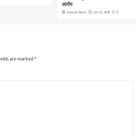
आरोप
Sahasik News
July 23, 2026
0
ields are marked
*