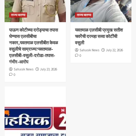
ताज्या बातम्या
ताज्या बातम्या
पाऊण कोटीच्या दरोड्याचा तपास
यवतमाळ एलसीबी प्रमुख सतीश
घेण्यास एलसीबीचा
चवरेंची दरमहा सव्वा कोटींची
नकार,यवतमाळ एलसीबीत केवळ
वसुली
वसुलीचे साम्राज्य?यवतमाळ-
Sahasik News
July 22, 2026
एलसीबी-वसुली-दरोडा-तपास-
0
गंभीर-आरोप
Sahasik News
July 23, 2026
0