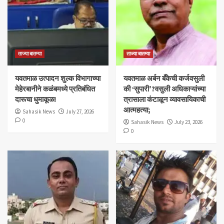
ताज्या बातम्या
ताज्या बातम्या
यवतमाळ उत्पादन शुल्क विभागाच्या
​यवतमाळ अर्बन बँकेची कर्जवसुली
मेहेरबानीने कळंबमध्ये प्रतिबंधित
की ‘सुपारी’?वसुली अधिकाऱ्यांच्या
दारूचा धुमाकूळ!
त्रासाला कंटाळून व्यावसायिकाची
आत्महत्या;
Sahasik News
July 27, 2026
0
Sahasik News
July 23, 2026
0