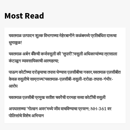
Most Read
यवतमाळ उत्पादन शुल्क विभागाच्या मेहेरबानीने कळंबमध्ये प्रतिबंधित दारूचा
धुमाकूळ!
​यवतमाळ अर्बन बँकेची कर्जवसुली की ‘सुपारी’?वसुली अधिकाऱ्यांच्या त्रासाला
कंटाळून व्यावसायिकाची आत्महत्या;
पाऊण कोटीच्या दरोड्याचा तपास घेण्यास एलसीबीचा नकार,यवतमाळ एलसीबीत
केवळ वसुलीचे साम्राज्य?यवतमाळ-एलसीबी-वसुली-दरोडा-तपास-गंभीर-
आरोप
यवतमाळ एलसीबी प्रमुख सतीश चवरेंची दरमहा सव्वा कोटींची वसुली
अपघाताच्या ‘गोल्डन अवर’मध्ये जीव वाचविण्याचा प्रयत्न; NH-361 वर
पोलिसांचे विशेष अभियान