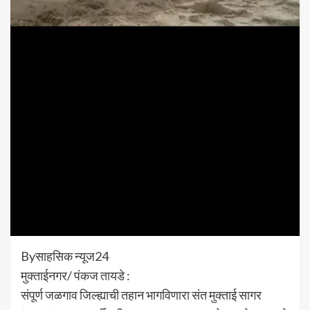
Byसाहसिक न्यूज24
मुक्ताईनगर/ पंकज तायडे :
संपूर्ण जळगाव जिल्ह्याची तहान भागविणारा संत मुक्ताई सागर