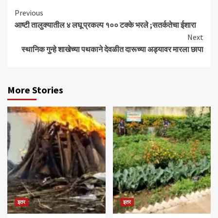
Continue
Previous
आष्टी तालुक्यातील ४ लघू प्रकल्प १०० टक्के भरले ;सतर्कतेचा ईशारा
Reading
Next
स्थानिक गुन्हे शाखेच्या पथकाने देवळीत दारूच्या अड्यावर मारला छापा
More Stories
इतर
इतर