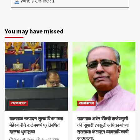
Who's Online : 1
You may have missed
ताज्या बातम्या
ताज्या बातम्या
यवतमाळ उत्पादन शुल्क विभागाच्या
​यवतमाळ अर्बन बँकेची कर्जवसुली
मेहेरबानीने कळंबमध्ये प्रतिबंधित
की ‘सुपारी’?वसुली अधिकाऱ्यांच्या
दारूचा धुमाकूळ!
त्रासाला कंटाळून व्यावसायिकाची
आत्महत्या;
Sahasik News
July 27, 2026