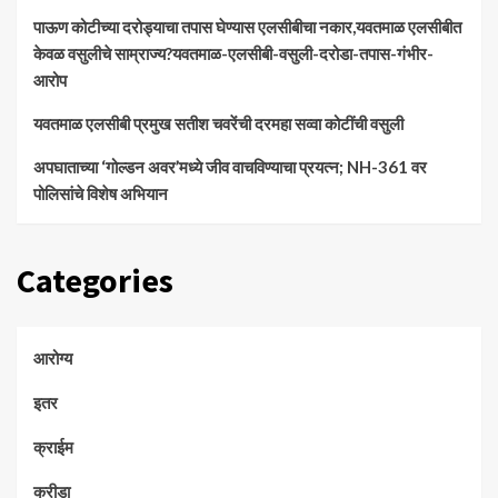
पाऊण कोटीच्या दरोड्याचा तपास घेण्यास एलसीबीचा नकार,यवतमाळ एलसीबीत
केवळ वसुलीचे साम्राज्य?यवतमाळ-एलसीबी-वसुली-दरोडा-तपास-गंभीर-
आरोप
यवतमाळ एलसीबी प्रमुख सतीश चवरेंची दरमहा सव्वा कोटींची वसुली
अपघाताच्या ‘गोल्डन अवर’मध्ये जीव वाचविण्याचा प्रयत्न; NH-361 वर
पोलिसांचे विशेष अभियान
Categories
आरोग्य
इतर
क्राईम
क्रीडा