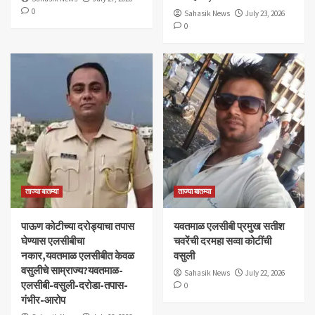
0
Sahasik News
July 23, 2026
0
ताज्या बातम्या
ताज्या बातम्या
पाऊण कोटीच्या दरोड्याचा तपास
यवतमाळ एलसीबी प्रमुख सतीश
घेण्यास एलसीबीचा
चवरेंची दरमहा सव्वा कोटींची
नकार,यवतमाळ एलसीबीत केवळ
वसुली
वसुलीचे साम्राज्य?यवतमाळ-
Sahasik News
July 22, 2026
एलसीबी-वसुली-दरोडा-तपास-
0
गंभीर-आरोप