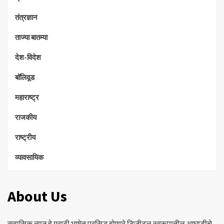
तंत्रज्ञान
ताज्या बातम्या
देश-विदेश
बॉलिवूड
महाराष्ट्र
राजकीय
राष्ट्रीय
व्यावसायिक
About Us
सहासिक न्युज हे मराठी भाषेत प्रसिद्ध होणारे डिजीटल स्वरूपातील आघाडीचे