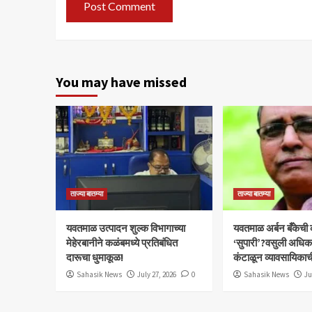
You may have missed
ताज्या बातम्या
ताज्या बातम्या
यवतमाळ उत्पादन शुल्क विभागाच्या
​यवतमाळ अर्बन बँकेची
मेहेरबानीने कळंबमध्ये प्रतिबंधित
‘सुपारी’?वसुली अधिकाऱ्
दारूचा धुमाकूळ!
कंटाळून व्यावसायिकाच
Sahasik News
July 27, 2026
0
Sahasik News
Ju