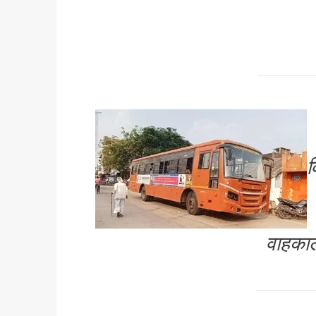
व
वाहकाल