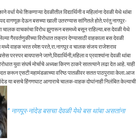
े वर्धा येथे शिकणाऱ्या देवळीतील विद्यार्थिनी व महिलांना देवळी येथे थांबा
पद वागणूक देऊन बसच्या खाली उतरण्यास सांगितले होते.परंतु नागपूर-
हिला चालक वाचकांचा विरोध झुगारून बसमध्ये बसून राहिल्या.बस देवळी येथे
्या गैरवर्तणुकीच्या विरोधात तक्रार देण्यासाठी वाहकाला बस देवळी
ेशन मध्ये वाहक भरत रमेश परते,रा.नागपूर व चालक संजय राजेशराव
बसेस परस्पर बायपासने जाणे,विद्यार्थिनी,महिला व प्रवाश्यांना देवळी थांबा
धात युवा संघर्ष मोर्चाचे अध्यक्ष किरण ठाकरे सातत्याने लढा देत आहे. याही
ंनी मदत करून एसटी महामंडळाच्या वरिष्ठ पातळीवर सतत पाठपुरावा केला.आज
ांदेड या बसचे हिंगणघाट आगाराचे चालक-वाहक दोघांनाही निलंबित केल्याची
” नागपूर-नांदेड बसचा देवळी येथे बस थांबा असतांना