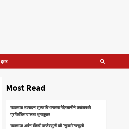
इतर
Most Read
यवतमाळ उत्पादन शुल्क विभागाच्या मेहेरबानीने कळंबमध्ये
प्रतिबंधित दारूचा धुमाकूळ!
​यवतमाळ अर्बन बँकेची कर्जवसुली की ‘सुपारी’?वसुली