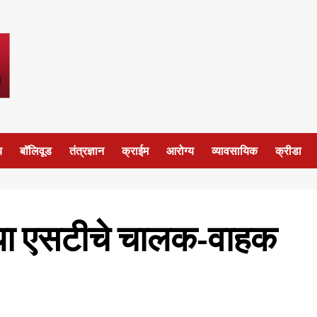
य
बॉलिवूड
तंत्रज्ञान
क्राईम
आरोग्य
व्यावसायिक
क्रीडा
्या एसटीचे चालक-वाहक