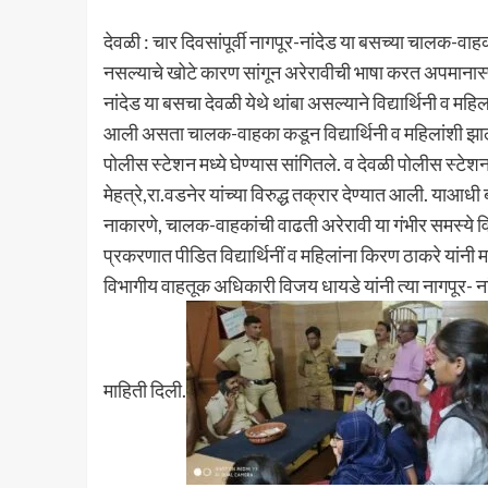
देवळी : चार दिवसांपूर्वी नागपूर-नांदेड या बसच्या चालक-वाहकान
नसल्याचे खोटे कारण सांगून अरेरावीची भाषा करत अपमानास्
नांदेड या बसचा देवळी येथे थांबा असल्याने विद्यार्थिनी व म
आली असता चालक-वाहका कडून विद्यार्थिनी व महिलांशी झालेल
पोलीस स्टेशन मध्ये घेण्यास सांगितले. व देवळी पोलीस स्ट
मेहत्रे,रा.वडनेर यांच्या विरुद्ध तक्रार देण्यात आली. याआधी 
नाकारणे, चालक-वाहकांची वाढती अरेरावी या गंभीर समस्ये विरो
प्रकरणात पीडित विद्यार्थिनीं व महिलांना किरण ठाकरे या
विभागीय वाहतूक अधिकारी विजय धायडे यांनी त्या नागपूर- न
माहिती दिली.