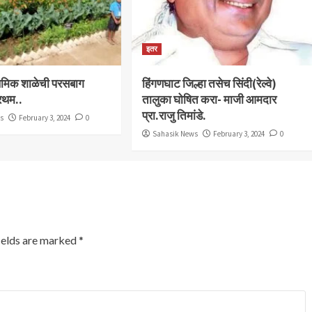
इतर
राथमिक शाळेची परसबाग
हिंगणघाट जिल्हा तसेच सिंदी(रेल्वे)
्रथम..
तालुका घोषित करा- माजी आमदार
प्रा.राजु तिमांडे.
ws
February 3, 2024
0
Sahasik News
February 3, 2024
0
ields are marked
*