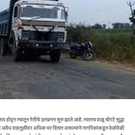
 होवून त्यातून रेतीचे उत्खनन सुरु झाले आहे. त्यातच वाळू चोरटे सुद्धा
ीची अवैध वाहतूकीवर अधिक भर दिसत असल्याने नागरिकांकडून वेळोवेळी