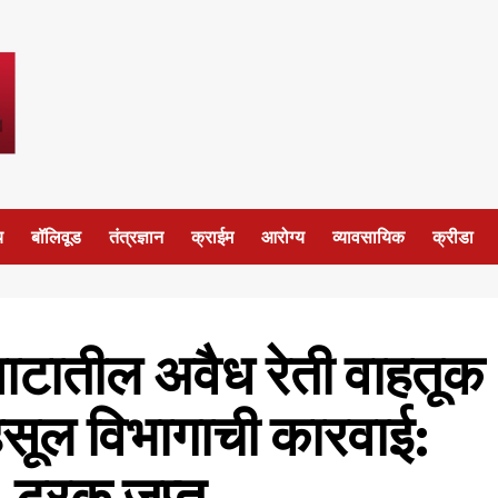
य
बॉलिवूड
तंत्रज्ञान
क्राईम
आरोग्य
व्यावसायिक
क्रीडा
घाटातील अवैध रेती वाहतूक
हसूल विभागाची कारवाई:
 ट्रक जप्त.