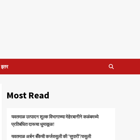
इतर
Most Read
यवतमाळ उत्पादन शुल्क विभागाच्या मेहेरबानीने कळंबमध्ये
प्रतिबंधित दारूचा धुमाकूळ!
​यवतमाळ अर्बन बँकेची कर्जवसुली की ‘सुपारी’?वसुली