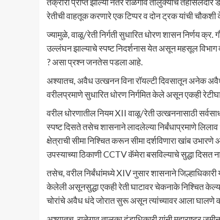
तक्रारी प्राप्त झाल्या नंतर राळेगाव तालुक्याचे तहसिलदार 
रेतीची वाहतूक करणारे एक टिप्पर व दोन ट्रक यांची चौकशी 
ज्यामुळे, वाळू/रेती निर्गती सुधारित धोरण शासन निर्णय 
उल्लंघन झाल्याचे स्पष्ट निदर्शनास येत असून महसूल विभा
? असा प्रश्न जनतेस पडला आहे.
अश्यातच, अवैध उत्खनन विना रॉयल्टी दिवसातून अनेक अवै
वरीलप्रमाणे सुधारित धोरण निर्गमित केले असून एकही रेट
वरील धोरणातील नियम XII वाळू/रेती उत्खननासाठी सर्वसाधारण 
स्पष्ट दिसते तसेच शासनाने लादलेल्या निर्बंधाप्रमाणे लिला
क्षेत्राची सीमा निश्चित करून सीमा दर्शविणारा खांब उभारणे
उपस्याच्या ठिकाणी CCTV कॅमेरा बसविल्याचे सुद्धा दिसत ना
तसेच, वरील निर्बंधांमध्ये XIV नुसार शासनाने जिल्हाधिकारी 
केलेली असूनसुद्धा एकही रेती घाटावर चेकनाके निश्चित केल्या
चोरांचे अवैध धंदे जोरात सुरू असून त्यांच्यावर आला घालणे
अश्यातच, राळेगाव तालुका दंडाधिकारी यांनी महाराष्ट्र ज