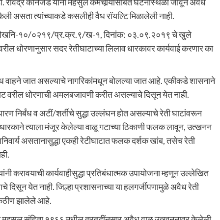
डॉ. रविंद्र कानजडे यांनी महसुल कर्मचार्‍यांसोबत घटनास्थळी जावून अवैध
केली असता त्यांच्याकडे कसलीही वैध रॉयल्टि मिळालेली नाही.
क्र. गौखनि-१०/०२१९/प्र.क्र.९/ख-१, दिनांक: ०३.०९.२०१९ चे खुले
ग वरील धोरणानुसार सदर रेतीघाटाच्या लिलाव धारकावर कार्यवाई करणार का
ध वाहने जात असल्याचे नागरिकांमधून बोलल्या जात आहे. एकीकडे शासनाने
ीघाट वरील धोरणाची अमलबजावणी करीत असल्याचे दिसून येत नाही.
निर्बंध व अटीं/शर्तींचे सुद्धा उल्लंघन होत असल्याचे रेती घाटांवरून
व धारकाने त्याला मंजूर केलेल्या वाळू गटाच्या ठिकाणी फलक लावून, उत्खनन
 अनिवार्य असतानासुद्धा एकही रेटीघाटात फलक दर्शक खांब, तसेच रेती
ही.
यांनी करावयाची कार्यवाहीसुद्धा प्रतिबंधात्मक उपायोजना म्हणून उल्लेखित
चे दिसून येत नाही. जिल्हा प्रशासनाच्या या हलगर्जीपणामुळे अवैध रेती
 कठीण झालेले आहे.
मीन महसूल संहिता १९६६ मधील तरतुदींनुसार अवैध वाळू उत्खननावर केलेली