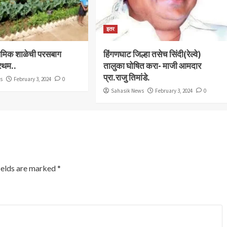
इतर
राथमिक शाळेची परसबाग
हिंगणघाट जिल्हा तसेच सिंदी(रेल्वे)
्रथम..
तालुका घोषित करा- माजी आमदार
प्रा.राजु तिमांडे.
ws
February 3, 2024
0
Sahasik News
February 3, 2024
0
ields are marked
*