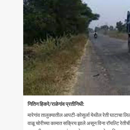
नितिन हिकरे/
राळेगांव
प्रतीनिधी:
मारेगांव तालुक्यातील आपटी-कोसुर्ला येथील रेती घाटाचा लिलाव
वाळू चोरीच्या कामात सक्रिय झाले असून विना रॉयल्टि रेत