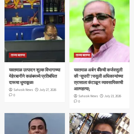
ताज्या बातम्या
ताज्या बातम्या
यवतमाळ उत्पादन शुल्क विभागाच्या
​यवतमाळ अर्बन बँकेची कर्जवसुली
मेहेरबानीने कळंबमध्ये प्रतिबंधित
की ‘सुपारी’?वसुली अधिकाऱ्यांच्या
दारूचा धुमाकूळ!
त्रासाला कंटाळून व्यावसायिकाची
आत्महत्या;
Sahasik News
July 27, 2026
0
Sahasik News
July 23, 2026
0