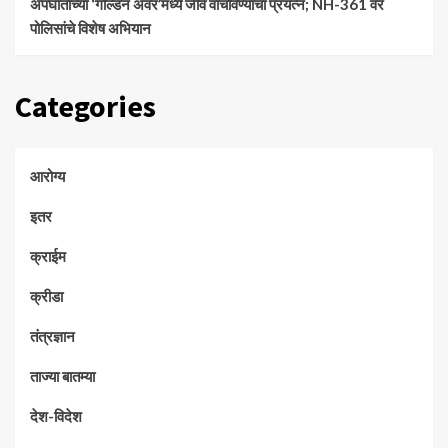
अपघाताच्या ‘गोल्डन अवर’मध्ये जीव वाचविण्याचा प्रयत्न; NH-361 वर
पोलिसांचे विशेष अभियान
Categories
आरोग्य
इतर
क्राईम
क्रीडा
तंत्रज्ञान
ताज्या बातम्या
देश-विदेश