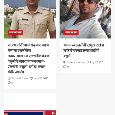
ताज्या बातम्या
ताज्या बातम्या
पाऊण कोटीच्या दरोड्याचा तपास
यवतमाळ एलसीबी प्रमुख सतीश
घेण्यास एलसीबीचा
चवरेंची दरमहा सव्वा कोटींची
नकार,यवतमाळ एलसीबीत केवळ
वसुली
वसुलीचे साम्राज्य?यवतमाळ-
Sahasik News
July 22, 2026
एलसीबी-वसुली-दरोडा-तपास-
0
गंभीर-आरोप
Sahasik News
July 23, 2026
0