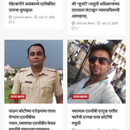
मेहेरबानीने कळंबमध्ये प्रतिबंधित
की ‘सुपारी’?वसुली अधिकाऱ्यांच्या
दारूचा धुमाकूळ!
त्रासाला कंटाळून व्यावसायिकाची
आत्महत्या;
Sahasik News
July 27, 2026
0
Sahasik News
July 23, 2026
0
ताज्या बातम्या
ताज्या बातम्या
पाऊण कोटीच्या दरोड्याचा तपास
यवतमाळ एलसीबी प्रमुख सतीश
घेण्यास एलसीबीचा
चवरेंची दरमहा सव्वा कोटींची
नकार,यवतमाळ एलसीबीत केवळ
वसुली
वसुलीचे साम्राज्य?यवतमाळ-