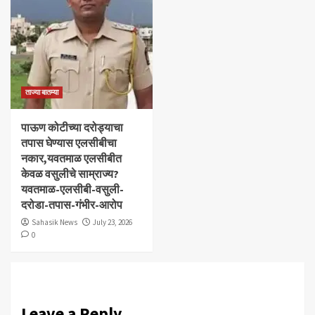
ताज्या बातम्या
पाऊण कोटीच्या दरोड्याचा
तपास घेण्यास एलसीबीचा
नकार,यवतमाळ एलसीबीत
केवळ वसुलीचे साम्राज्य?
यवतमाळ-एलसीबी-वसुली-
दरोडा-तपास-गंभीर-आरोप
Sahasik News
July 23, 2026
0
Leave a Reply