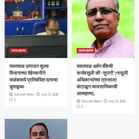
ताज्या बातम्या
ताज्या बातम्या
यवतमाळ उत्पादन शुल्क
​यवतमाळ अर्बन बँकेची
विभागाच्या मेहेरबानीने
कर्जवसुली की ‘सुपारी’?वसुली
कळंबमध्ये प्रतिबंधित दारूचा
अधिकाऱ्यांच्या त्रासाला
धुमाकूळ!
कंटाळून व्यावसायिकाची
आत्महत्या;
Sahasik News
July 27, 2026
0
Sahasik News
July 23, 2026
0