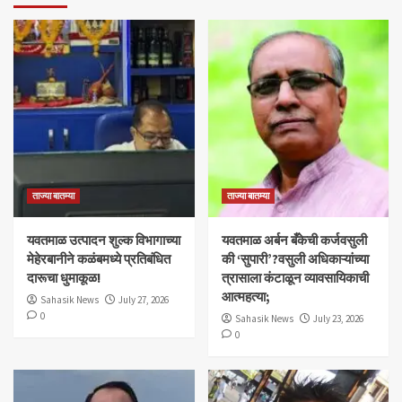
ताज्या बातम्या
ताज्या बातम्या
यवतमाळ उत्पादन शुल्क विभागाच्या
​यवतमाळ अर्बन बँकेची कर्जवसुली
मेहेरबानीने कळंबमध्ये प्रतिबंधित
की ‘सुपारी’?वसुली अधिकाऱ्यांच्या
दारूचा धुमाकूळ!
त्रासाला कंटाळून व्यावसायिकाची
आत्महत्या;
Sahasik News
July 27, 2026
0
Sahasik News
July 23, 2026
0