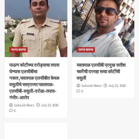
ताज्या बातम्या
ताज्या बातम्या
पाऊण कोटीच्या दरोड्याचा तपास
यवतमाळ एलसीबी प्रमुख सतीश
घेण्यास एलसीबीचा
चवरेंची दरमहा सव्वा कोटींची
नकार,यवतमाळ एलसीबीत केवळ
वसुली
वसुलीचे साम्राज्य?यवतमाळ-
Sahasik News
July 22, 2026
एलसीबी-वसुली-दरोडा-तपास-
0
गंभीर-आरोप
Sahasik News
July 23, 2026
0