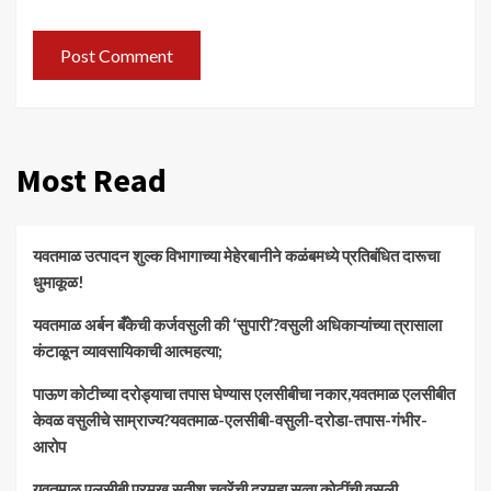
Most Read
यवतमाळ उत्पादन शुल्क विभागाच्या मेहेरबानीने कळंबमध्ये प्रतिबंधित दारूचा
धुमाकूळ!
​यवतमाळ अर्बन बँकेची कर्जवसुली की ‘सुपारी’?वसुली अधिकाऱ्यांच्या त्रासाला
कंटाळून व्यावसायिकाची आत्महत्या;
पाऊण कोटीच्या दरोड्याचा तपास घेण्यास एलसीबीचा नकार,यवतमाळ एलसीबीत
केवळ वसुलीचे साम्राज्य?यवतमाळ-एलसीबी-वसुली-दरोडा-तपास-गंभीर-
आरोप
यवतमाळ एलसीबी प्रमुख सतीश चवरेंची दरमहा सव्वा कोटींची वसुली