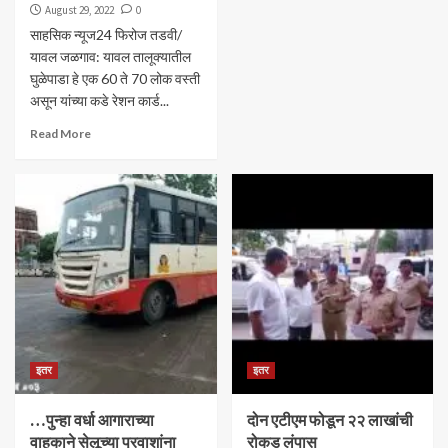
August 29, 2022
0
साहसिक न्यूज24 फिरोज तडवी/
यावल जळगाव: यावल तालूक्यातील
घुळेपाडा हे एक 60 ते 70 लोक वस्ती
असून यांच्या कडे रेशन कार्ड...
Read More
इतर
इतर
…पुन्हा वर्धा आगाराच्या
दोन एटीएम फोडून २२ लाखांची
वाहकाने सेलूच्या प्रवाशांना
रोकड लंपास