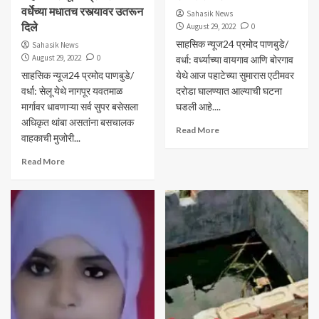
वर्धेच्या मधातच रस्त्यावर उतरून
Sahasik News
दिले
August 29, 2022
0
साहसिक न्यूज24 प्रमोद पाणबुडे/
Sahasik News
August 29, 2022
0
वर्धा: वर्ध्याच्या वायगाव आणि बोरगाव
साहसिक न्यूज24 प्रमोद पाणबुडे/
येथे आज पहाटेच्या सुमारास एटीमवर
वर्धा: सेलू येथे नागपूर यवतमाळ
दरोडा घालण्यात आल्याची घटना
मार्गावर धावणाऱ्या सर्व सुपर बसेसला
घडली आहे....
अधिकृत थांबा असतांना बसचालक
Read More
वाहकाची मुजोरी...
Read More