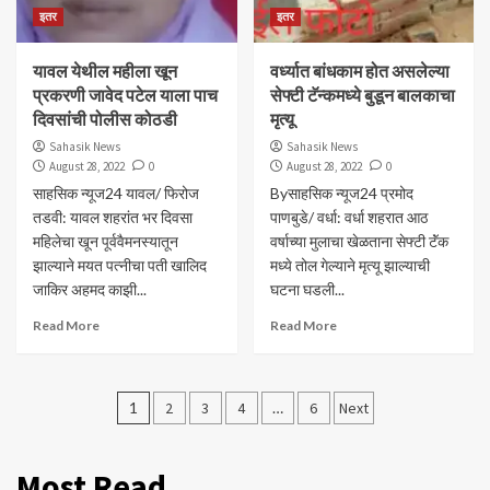
इतर
इतर
यावल येथील महीला खून
वर्ध्यात बांधकाम होत असलेल्या
प्रकरणी जावेद पटेल याला पाच
सेफ्टी टॅन्कमध्ये बुडून बालकाचा
दिवसांची पोलीस कोठडी
मृत्यू
Sahasik News
Sahasik News
August 28, 2022
0
August 28, 2022
0
साहसिक न्यूज24 यावल/ फिरोज
Byसाहसिक न्यूज24 प्रमोद
तडवी: यावल शहरांत भर दिवसा
पाणबुडे/ वर्धा: वर्धा शहरात आठ
महिलेचा खून पूर्ववैमनस्यातून
वर्षाच्या मुलाचा खेळताना सेफ्टी टॅंक
झाल्याने मयत पत्नीचा पती खालिद
मध्ये तोल गेल्याने मृत्यू झाल्याची
जाकिर अहमद काझी...
घटना घडली...
Read More
Read More
Posts
1
2
3
4
…
6
Next
pagination
Most Read