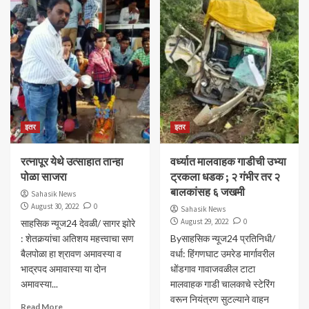
इतर
इतर
रत्नापूर येथे उत्साहात तान्हा
वर्ध्यात मालवाहक गाडीची उभ्या
पोळा साजरा
ट्रकला धडक ; २ गंभीर तर २
बालकांसह ६ जखमी
Sahasik News
August 30, 2022
0
Sahasik News
August 29, 2022
0
साहसिक न्यूज24 देवळी/ सागर झोरे
: शेतकर्‍यांचा अतिशय महत्त्वाचा सण
Byसाहसिक न्यूज24 प्रतिनिधी/
बैलपोळा हा श्रावण अमावस्या व
वर्धा: हिंगणघाट उमरेड मार्गावरील
भाद्रपद अमावास्या या दोन
धोंडगाव गावाजवळील टाटा
अमावस्या...
मालवाहक गाडी चालकाचे स्टेरिंग
वरून नियंत्रण सुटल्याने वाहन
Read More