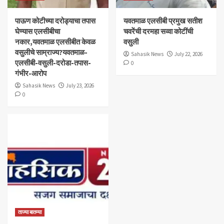
पाऊण कोटीच्या दरोड्याचा तपास
यवतमाळ एलसीबी प्रमुख सतीश
घेण्यास एलसीबीचा
चवरेंची दरमहा सव्वा कोटींची
नकार,यवतमाळ एलसीबीत केवळ
वसुली
वसुलीचे साम्राज्य?यवतमाळ-
Sahasik News
July 22, 2026
एलसीबी-वसुली-दरोडा-तपास-
0
गंभीर-आरोप
Sahasik News
July 23, 2026
0
ताज्या बातम्या