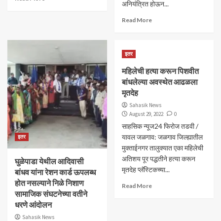
अनियंत्रित होऊन...
Read More
इतर
महिलेची हत्या करून पिशवीत
बांधलेल्या अवस्थेत आढळला
मृतदेह
Sahasik News
August 29, 2022
0
साहसिक न्यूज24 फिरोज तडवी /
यावल जळगाव: जळगाव जिल्ह्यातील
इतर
मुक्ताईनगर तालुक्यात एका महिलेची
अतिशय पूर पद्धतीने हत्या करून
घुळेपाडा येथील आदिवासी
मृतदेह प्लॅस्टिकच्या...
बांधव यांना रेशन कार्ड ऊपलब्ध
होत नसल्याने निळे निशाण
Read More
सामाजिक संघटनेच्या वतीने
धरणे आंदोलन
Sahasik News