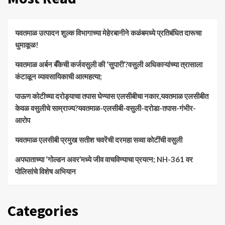
यवतमाळ उत्पादन शुल्क विभागाच्या मेहेरबानीने कळंबमध्ये प्रतिबंधित दारूचा
धुमाकूळ!
​यवतमाळ अर्बन बँकेची कर्जवसुली की ‘सुपारी’?वसुली अधिकाऱ्यांच्या त्रासाला
कंटाळून व्यावसायिकाची आत्महत्या;
पाऊण कोटीच्या दरोड्याचा तपास घेण्यास एलसीबीचा नकार,यवतमाळ एलसीबीत
केवळ वसुलीचे साम्राज्य?यवतमाळ-एलसीबी-वसुली-दरोडा-तपास-गंभीर-
आरोप
यवतमाळ एलसीबी प्रमुख सतीश चवरेंची दरमहा सव्वा कोटींची वसुली
अपघाताच्या ‘गोल्डन अवर’मध्ये जीव वाचविण्याचा प्रयत्न; NH-361 वर
पोलिसांचे विशेष अभियान
Categories