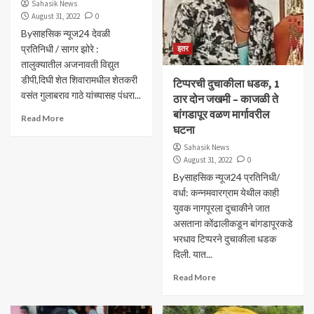
Sahasik News
August 31, 2022
0
Byसाहसिक न्यूज24 देवळी
प्रतिनिधी / सागर झोरे :
इतर
तालुक्यातील अजनावती विद्युत
डीपी,दिघी शेत शिवारामधील शेतकरी
टिप्परची दुचाकीला धडक, 1
वसंत गुलाबराव गाठे यांच्यासह पंधरा...
ठार दोन जखमी – काजळी ते
बांगडापूर वळण मार्गावरील
Read More
घटना
Sahasik News
August 31, 2022
0
Byसाहसिक न्यूज24 प्रतिनिधी/
वर्धा: कन्नमवारग्राम येथील काही
युवक नागपूरला दुचाकीने जात
असताना कोंढालीकडून बांगडापूरकडे
भरधाव टिप्परने दुचाकीला धडक
दिली. यात...
Read More