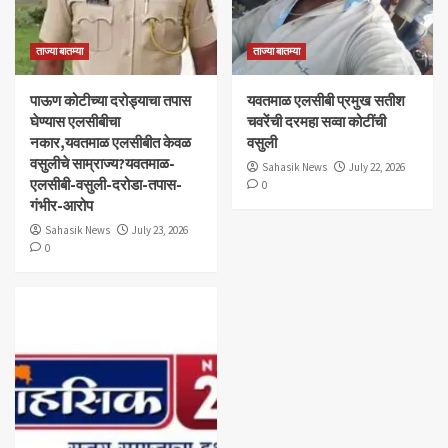
ताज्या बातम्या
ताज्या बातम्या
पाऊण कोटीच्या दरोड्याचा तपास
यवतमाळ एलसीबी प्रमुख सतीश
घेण्यास एलसीबीचा
चवरेंची दरमहा सव्वा कोटींची
नकार,यवतमाळ एलसीबीत केवळ
वसुली
वसुलीचे साम्राज्य?यवतमाळ-
Sahasik News
July 22, 2026
एलसीबी-वसुली-दरोडा-तपास-
0
गंभीर-आरोप
Sahasik News
July 23, 2026
0