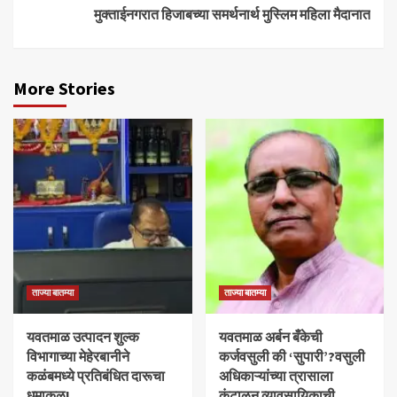
मुक्ताईनगरात हिजाबच्या समर्थनार्थ मुस्लिम महिला मैदानात
More Stories
ताज्या बातम्या
ताज्या बातम्या
यवतमाळ उत्पादन शुल्क
​यवतमाळ अर्बन बँकेची
विभागाच्या मेहेरबानीने
कर्जवसुली की ‘सुपारी’?वसुली
कळंबमध्ये प्रतिबंधित दारूचा
अधिकाऱ्यांच्या त्रासाला
धुमाकूळ!
कंटाळून व्यावसायिकाची