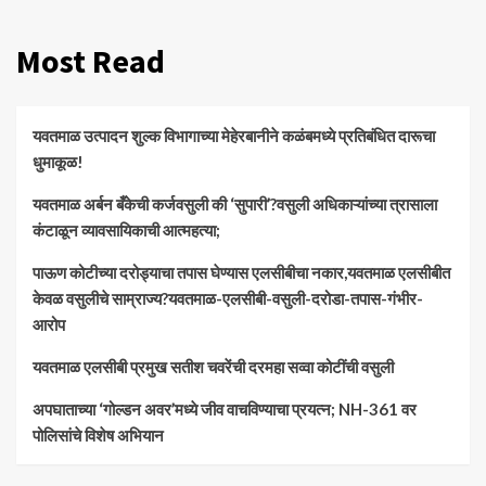
Most Read
यवतमाळ उत्पादन शुल्क विभागाच्या मेहेरबानीने कळंबमध्ये प्रतिबंधित दारूचा
धुमाकूळ!
​यवतमाळ अर्बन बँकेची कर्जवसुली की ‘सुपारी’?वसुली अधिकाऱ्यांच्या त्रासाला
कंटाळून व्यावसायिकाची आत्महत्या;
पाऊण कोटीच्या दरोड्याचा तपास घेण्यास एलसीबीचा नकार,यवतमाळ एलसीबीत
केवळ वसुलीचे साम्राज्य?यवतमाळ-एलसीबी-वसुली-दरोडा-तपास-गंभीर-
आरोप
यवतमाळ एलसीबी प्रमुख सतीश चवरेंची दरमहा सव्वा कोटींची वसुली
अपघाताच्या ‘गोल्डन अवर’मध्ये जीव वाचविण्याचा प्रयत्न; NH-361 वर
पोलिसांचे विशेष अभियान