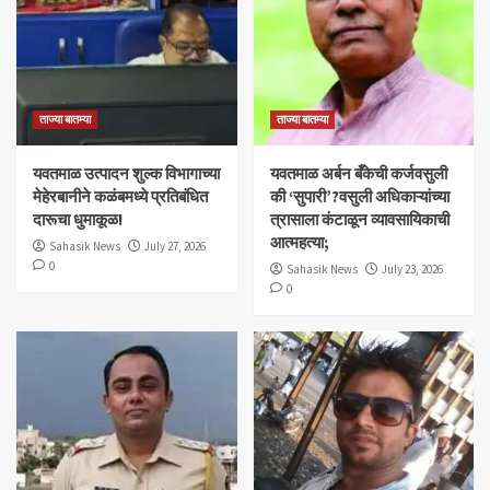
ताज्या बातम्या
ताज्या बातम्या
यवतमाळ उत्पादन शुल्क विभागाच्या
​यवतमाळ अर्बन बँकेची कर्जवसुली
मेहेरबानीने कळंबमध्ये प्रतिबंधित
की ‘सुपारी’?वसुली अधिकाऱ्यांच्या
दारूचा धुमाकूळ!
त्रासाला कंटाळून व्यावसायिकाची
आत्महत्या;
Sahasik News
July 27, 2026
0
Sahasik News
July 23, 2026
0