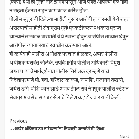
(कोरा) वर्धा हा गुन्हा नोंद झाल्यापासुन आज पर्यंत आपल्या मुळ गावी
न राहता ईतरञ राहुन काम काज करित होता.
पोलीस सूत्रांनी दिलेल्या माहीती नुसार आरोपी हा बारमती येथे राहत
असल्याची माहीती सेवाग्राम गुन्हे प्रकटीकरण पथकास प्राप्त
झाल्याने तात्काळ बारामती येथे रवाना होवुन आरोपीस ताब्यात घेवुन
आरोपीस न्यायालयाचे स्वाधीन करण्यात आले.
ही कार्यवाही पोलीस अधीक्षक प्रशांत होळकर, अप्पर पोलीस
अधीक्षक यशवंत सोळंके, उपविभागीय पोलीस अधिकारी पियुश
जगताप, यांचे मार्गदर्शनात पोलीस निरीक्षक ब्राम्हणे याचे
निर्देशाप्रमाणे पो. हवा. हरिदास काकड, नापोशि. गजानन कठाणे,
जयेश डांगे, पोशि पवन झाडे अभय ईगळे सर्व नेमणुक पोलीस स्टेशन
सेवाग्राम तसेच सायबर सेल चे निलेश कट्टोजवार यांनी केली.
Continue
Previous
…अखेर अंकिताच्या मारेकऱ्यांना मिळाली जन्मठेपेची शिक्षा
Reading
Next