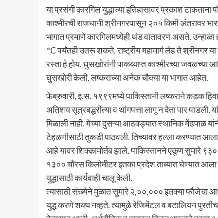
या प्रसंगी कारगिल युद्धाच्या इतिहासावर प्रकाश टाकताना 
काश्मीरची राजधानी श्रीनगरपासून २०५ किमी अंतरावर भारत
भागात प्रमाणे कारगिलमध्येही थंड वातावरण असते. उन्हाळा
°C पर्यंतही उतरू शकते. राष्ट्रीय महामार्ग लेह ते श्रीनगर य
रस्ता हे होय. घुसखोरांनी पाकव्याप्त काश्मीरच्या जवळच्य
घुसखोरी केली. लष्कराच्या अनेक चौक्या या भागात आहेत.
फेब्रुवारी, इ.स. १९९९मध्ये पाकिस्तानी लष्कराने कडक हिवा
अतिशय सूत्रबद्धरीत्या व थांगपत्ता लागू न देता पार पाडली. 
मिळाली नाही. मेच्या दुसऱ्या आठवड्यात स्थानिक मेंढपाळ यां
टेहळणीसाठी तुकडी पाठवली. तिच्यावर हल्ला करण्यात आला व घ
आहे यावर शिक्कामोर्तब झाले. पाकिस्तानने एकूण सुमारे ९३० 
१३०० चौरस किलोमीटर इतका प्रदेश ताब्यात घेण्यात आला
युद्धासाठी कार्यवाही चालू केली.
त्यासाठी संख्येने मुळात सुमारे २,००,००० इतक्या फौजेचा आध
युद्ध करणे शक्य नव्हते. त्यामुळे रेजिमेंटल व बटालियन पुरत