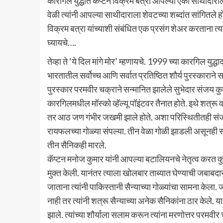
कारगिल युद्धात कॅप्टन विक्रम बत्रा आपल्या एका साथीदाराल
वेळी त्यांनी आपल्या साथीदाराला शेवटच्या शब्दांत सांगितले ह
विक्रम बत्रा यांच्याशी संबंधित एक प्रसंग शेअर करताना त्यांच
घ्यायचे….
तेव्हा ते ‘ये दिल मांगे मोर’ म्हणायचे. 1999 च्या कारगिल युद्ध
भारतातील सर्वोच्च आणि सर्वात प्रतिष्ठित शौर्य पुरस्काराने
पुरस्कार परमवीर चक्राने सन्मानित झालेले सुभेदार संजय क
कारगिलमधील मॉस्को व्हॅल्यू पॉइंटवर तैनात होते. इथे शत्रू
तर आठ जण गंभीर जखमी झाले होते. अशा परिस्थितीतही संज
रायफलच्या गोळ्या संपल्या. तीन वेळा गोळी झाडली असूनही स
तीन सैनिकही मारले.
कॅप्टन मनोज कुमार यांनी आपल्या बटालियनचे नेतृत्व करत क
मुक्त केली. यानंतर त्याला खोलबार ताब्यात घेण्याची जबाबदा
जाताना त्यांनी पाकिस्तानी सैन्याच्या गोळ्यांचा सामना केला.
नाही तर त्यांनी शत्रू सैन्याच्या अनेक सैनिकांना ठार केले.
झाले. त्यांच्या शौर्याला सलाम करून त्यांना मरणोत्तर परमवी