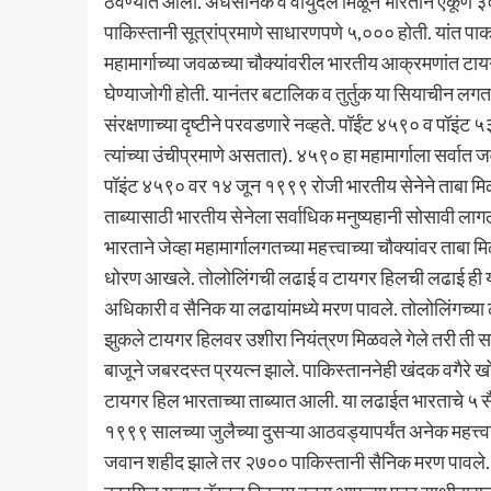
ठेवण्यात आली. अर्धसैनिक व वायुदल मिळून भारताने एकूण ३०,
पाकिस्तानी सूत्रांप्रमाणे साधारणपणे ५,००० होती. यांत पा
महामार्गाच्या जवळच्या चौक्यांवरील भारतीय आक्रमणांत ट
घेण्याजोगी होती. यानंतर बटालिक व तुर्तुक या सियाचीन लगत
संरक्षणाच्या दृष्टीने परवडणारे नव्हते. पॉईंट ४५९० व पॉइंट ५३
त्यांच्या उंचीप्रमाणे असतात). ४५९० हा महामार्गाला सर्वात
पॉइंट ४५९० वर १४ जून १९९९ रोजी भारतीय सेनेने ताबा मिळवल
ताब्यासाठी भारतीय सेनेला सर्वाधिक मनुष्यहानी सोसावी लाग
भारताने जेव्हा महामार्गालगतच्या महत्त्वाच्या चौक्यांवर ताबा
धोरण आखले. तोलोलिंगची लढाई व टायगर हिलची लढाई ही या य
अधिकारी व सैनिक या लढायांमध्ये मरण पावले. तोलोलिंगच्या 
झुकले टायगर हिलवर उशीरा नियंत्रण मिळवले गेले तरी ती सर्
बाजूने जबरदस्त प्रयत्न झाले. पाकिस्ताननेही खंदक वगैरे ख
टायगर हिल भारताच्या ताब्यात आली. या लढाईत भारताचे ५ सै
१९९९ सालच्या जुलैच्या दुसऱ्या आठवड्यापर्यंत अनेक महत्त्व
जवान शहीद झाले तर २७०० पाकिस्तानी सैनिक मरण पावले.