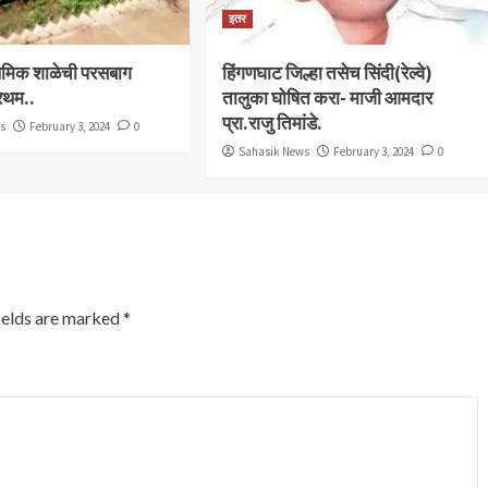
इतर
राथमिक शाळेची परसबाग
हिंगणघाट जिल्हा तसेच सिंदी(रेल्वे)
्रथम..
तालुका घोषित करा- माजी आमदार
प्रा.राजु तिमांडे.
ws
February 3, 2024
0
Sahasik News
February 3, 2024
0
ields are marked
*