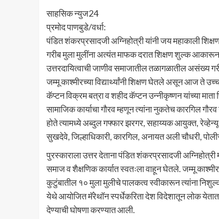
साहसिक न्युज24
प्रमोद पाणबुडे/वर्धा:
पंडित शंकरप्रसादजी अग्निहोत्री यांनी जय महाकाली शिक्षण स
गरीब मुला मुलींना अत्यंत माफक दरात शिक्षण शुल्क आकारून
उत्तरदायित्वाची जाणीव समाजातील तळागळातील असंख्य गरीब
जम्मू काश्मीरच्या विद्यार्थ्यांनी शिक्षण घेतले असून आज ते उ
कॅप्टन विक्रम बत्रा व शहीद कॅप्टन उन्नीकृष्णन यांच्या माता 
सामाजिक कार्याचा गौरव म्हणून त्यांना नुकतेच कारगिल गौरव
होते त्यामध्ये अब्दुल गफ्फार झरगर, सहाय्यक आयुक्त, रेव्हे
सुखदेवे, जिल्हाधिकारी, कारगिल, अनायत अली चौधरी, पोलीस
पुरस्काराला उत्तर देताना पंडित शंकरप्रसादजी अग्निहोत्री
समाज व शैक्षणिक कार्यात स्वतःला वाहून घेतले. जम्मू काश
कुटुंबातील १० मुला मुलीचे पालकत्व स्वीकारून त्यांना निशु
येथे आयोजित मॅरेथॉन स्पर्धेकरिता देश विदेशातून लोक येतात
देण्याची घोषणा करण्यात आली.