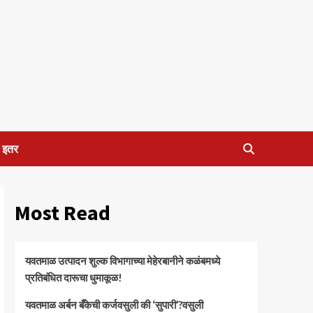
इतर
Most Read
यवतमाळ उत्पादन शुल्क विभागाच्या मेहेरबानीने कळंबमध्ये
प्रतिबंधित दारूचा धुमाकूळ!
​यवतमाळ अर्बन बँकेची कर्जवसुली की ‘सुपारी’?वसुली