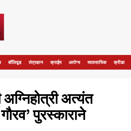
य
बॉलिवूड
तंत्रज्ञान
क्राईम
आरोग्य
व्यावसायिक
क्रीडा
अग्निहोत्री अत्यंत
 गौरव’ पुरस्काराने