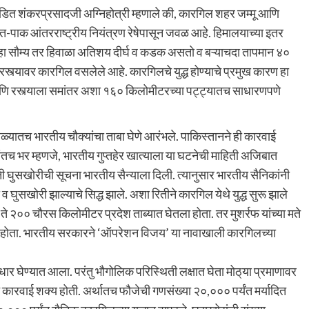
पंडित शंकरप्रसादजी अग्निहोत्री म्हणाले की, कारगिल शहर जम्मू आणि
-पाक आंतरराष्ट्रीय नियंत्रण रेषेपासून जवळ आहे. हिमालयाच्या इतर
 हा सौम्य तर हिवाळा अतिशय दीर्घ व कडक असतो व बऱ्याचदा तापमान ४०
ा रस्त्यावर कारगिल वसलेले आहे. कारगिलचे युद्ध होण्याचे प्रमुख कारण हा
ा आणि रस्त्याला समांतर अशा १६० किलोमीटरच्या पट्ट्यातच साधारणपणे
ळ्यातच भारतीय चौक्यांचा ताबा घेणे आरंभले. पाकिस्तानने ही कारवाई
यांतच भर म्हणजे, भारतीय गुप्तहेर खात्याला या घटनेची माहिती अजिबात
नी घुसखोरीची सूचना भारतीय सैन्याला दिली. त्यानुसार भारतीय सैनिकांनी
ुसखोरी झाल्याचे सिद्ध झाले. अशा रितीने कारगिल येथे युद्ध सुरू झाले
ते २०० चौरस किलोमीटर प्रदेश ताब्यात घेतला होता. तर मुशर्रफ यांच्या मते
 होता. भारतीय सरकारने ‘ऑपरेशन विजय’ या नावाखाली कारगिलच्या
ार घेण्यात आला. परंतु भौगोलिक परिस्थिती लक्षात घेता मोठ्‌या प्रमाणावर
ीच कारवाई शक्य होती. अर्थातच फौजेची गणसंख्या २०,००० पर्यंत मर्यादित