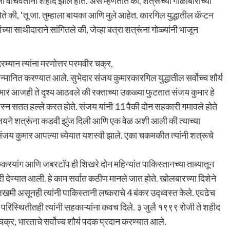
ा वाचवताना शहीद झाले होते. असे म्हणतात की, शत्रूच्या गोळीबाराच्या
ोते की, ‘तू जा. तुम्हाला बायका आणि मुले आहेत. कारगिल युद्धातील कॅप्टन
्या साथीदाराने सांगितले की, जेव्हा बत्रा शत्रूंना गोळ्यांनी भाजून
ादरम्यान त्यांना मरणोत्तर परमवीर चक्र,
 सन्मानित करण्यात आले. सुभेदार संजय कुमारकारगिल युद्धातील सर्वोच्च शौर्य
ुमार आजही ते दृश्य आठवले की रक्ताच्या उकळ्या फुटतात संजय कुमार हे
 वस्न सतत हल्ले करत होते. संजय यांनी 11 पैकी दोन सहकारी गमावले होते
यने शत्रूंना कडवी झुंज दिली आणि एक वेळ अशी आली की त्याच्या
ंजय कुमार आपल्या ध्येयात यशस्वी झाले. एका चकमकीत त्यांनी शत्रूचे
ुकरयांग आणि जबरटॉप ही शिखरे दोन महिन्यांत पाकिस्तानच्या ताब्यातून
री देण्यात आली. हे काम सर्वात कठीण मानले जात होते. खोलबारच्या दिशेने
 जखमी असूनही त्यांनी पाकिस्तानी लष्कराचे 4 बंकर उद्ध्वस्त केले. एवढेच
 या परिस्थितीतही त्यांनी सहकाऱ्यांना कवच दिले. ३ जुलै १९९९ रोजी ते शहीद
र चक्र, भारताचे सर्वोच्च शौर्य पदक प्रदान करण्यात आले.