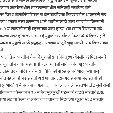
००० पर्यंत सैनिक कारगिलच्या युद्धात वापरले. घुसखोरांची संख्या
कव्याप्त काश्मीरमधील तोफखान्यामधील सैनिकही समाविष्ट होते.
ायगर हिल व तोलोलिंग शिखर या दोन चौकीवजा शिखरांवरील आक्रमणे नोंद
च्या भागाला लक्ष्य करण्यात आले. यातील काही जागा गमावणे पाकिस्तानी
५३ या त्यापैकी काही महत्त्वाच्या जागा होत्या. (या भागात शिखरांना नावे
 जवळचा पॉइंट होता तर ५३५३ है युद्धातील सर्वात अधिक उंचीचे शिखर होते
ा व युद्धाचे पारडे हळूहळू भारताच्या बाजूने झुकू लागले. याच शिखराच्या
ली.
 मिळवला तेव्हा भारतीय सैन्याने घुसखोरांना नियंत्रण रेषेपलीकडे पिटाळायचे
ुद्धातील सर्वात महत्त्वाची घटना मानली जाते. अनेक शूर भारतीय
लढाईनंतर सामरिक तसेच राजनैतिकही पारडे पूर्णपणे भारताच्या बाजूने
वात महत्त्वाची लढाई होती असे मानतात. टायगर हिलच्या लढाईत दोन्ही
ोदून भारतीय सैनिकांना चांगलेच झुंजावयाला लावले. सरतेशेवटी ४ जुलै रोजी
निक व पाकिस्तानचे १० सैनिक मृत्युमुखी पडल्याचे कळते भारताने इ.स.
ाच्या लढाया केल्या व अनेक जागा ताब्यात मिळवल्या युद्धात ५२७ भारतीय