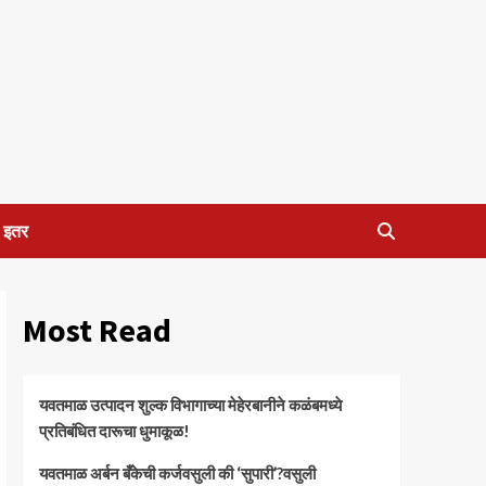
इतर
Most Read
यवतमाळ उत्पादन शुल्क विभागाच्या मेहेरबानीने कळंबमध्ये
प्रतिबंधित दारूचा धुमाकूळ!
​यवतमाळ अर्बन बँकेची कर्जवसुली की ‘सुपारी’?वसुली