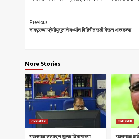
Continue
Previous
नागपूरच्या प्रेमीयुगुलाने वर्ध्यात विहिरीत उडी घेऊन आत्महत्या
Reading
More Stories
ताज्या बातम्या
ताज्या बातम्या
यवतमाळ उत्पादन शुल्क विभागाच्या
​यवतमाळ अर्