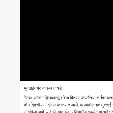
मुक्ताईनगर /पंकज तायडे :
गेल्या अनेक महिन्यांपासून विज वितरण कंपनीच्या कर्मचाऱ्यांच्य
दोन दिवसीय आंदोलन करण्यात आले. या आंदोलनात मुक्ताईनगर
नोंदविला आहे. यावेळी मुक्ताईनगर विभागीय कार्यालयासमोर संप