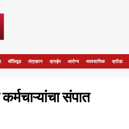
य
बॉलिवूड
तंत्रज्ञान
क्राईम
आरोग्य
व्यावसायिक
क्रीडा
र्मचाऱ्यांचा संपात