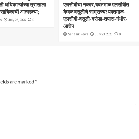
ली अधिकाऱ्यांच्या त्रासाला
एलसीबीचा नकार,यवतमाळ एलसीबीत
ावसायिकाची आत्महत्या;
केवळ वसुलीचे साम्राज्य?यवतमाळ-
एलसीबी-वसुली-दरोडा-तपास-गंभीर-
ws
July 23, 2026
0
आरोप
Sahasik News
July 23, 2026
0
ields are marked
*