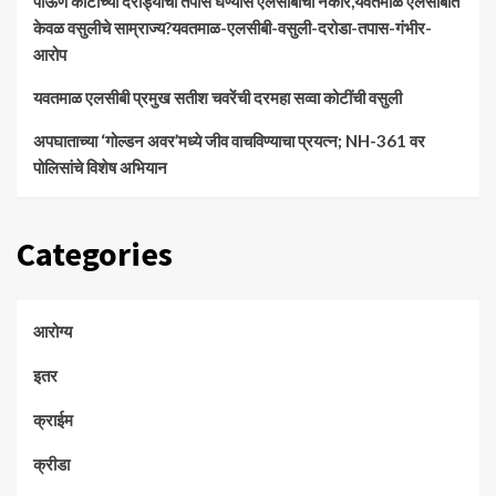
पाऊण कोटीच्या दरोड्याचा तपास घेण्यास एलसीबीचा नकार,यवतमाळ एलसीबीत
केवळ वसुलीचे साम्राज्य?यवतमाळ-एलसीबी-वसुली-दरोडा-तपास-गंभीर-
आरोप
यवतमाळ एलसीबी प्रमुख सतीश चवरेंची दरमहा सव्वा कोटींची वसुली
अपघाताच्या ‘गोल्डन अवर’मध्ये जीव वाचविण्याचा प्रयत्न; NH-361 वर
पोलिसांचे विशेष अभियान
Categories
आरोग्य
इतर
क्राईम
क्रीडा