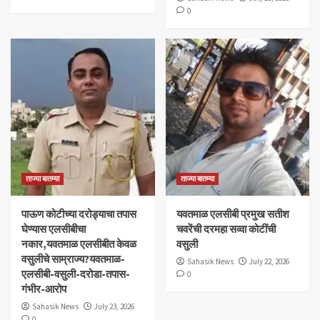
0
ताज्या बातम्या
ताज्या बातम्या
पाऊण कोटीच्या दरोड्याचा तपास
यवतमाळ एलसीबी प्रमुख सतीश
घेण्यास एलसीबीचा
चवरेंची दरमहा सव्वा कोटींची
नकार,यवतमाळ एलसीबीत केवळ
वसुली
वसुलीचे साम्राज्य?यवतमाळ-
Sahasik News
July 22, 2026
एलसीबी-वसुली-दरोडा-तपास-
0
गंभीर-आरोप
Sahasik News
July 23, 2026
0