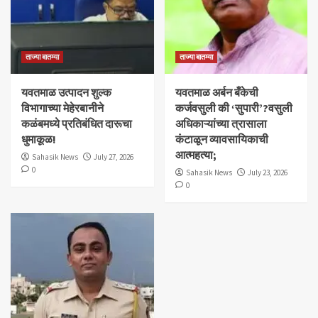
ताज्या बातम्या
ताज्या बातम्या
यवतमाळ उत्पादन शुल्क
​यवतमाळ अर्बन बँकेची
विभागाच्या मेहेरबानीने
कर्जवसुली की ‘सुपारी’?वसुली
कळंबमध्ये प्रतिबंधित दारूचा
अधिकाऱ्यांच्या त्रासाला
धुमाकूळ!
कंटाळून व्यावसायिकाची
आत्महत्या;
Sahasik News
July 27, 2026
0
Sahasik News
July 23, 2026
0