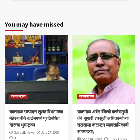
You may have missed
ताज्या बातम्या
ताज्या बातम्या
यवतमाळ उत्पादन शुल्क विभागाच्या
​यवतमाळ अर्बन बँकेची कर्जवसुली
मेहेरबानीने कळंबमध्ये प्रतिबंधित
की ‘सुपारी’?वसुली अधिकाऱ्यांच्या
दारूचा धुमाकूळ!
त्रासाला कंटाळून व्यावसायिकाची
आत्महत्या;
Sahasik News
July 27, 2026
0
Sahasik News
July 23, 2026