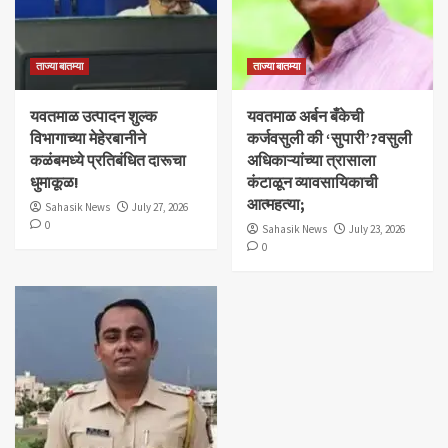
ताज्या बातम्या
ताज्या बातम्या
यवतमाळ उत्पादन शुल्क
​यवतमाळ अर्बन बँकेची
विभागाच्या मेहेरबानीने
कर्जवसुली की ‘सुपारी’?वसुली
कळंबमध्ये प्रतिबंधित दारूचा
अधिकाऱ्यांच्या त्रासाला
धुमाकूळ!
कंटाळून व्यावसायिकाची
आत्महत्या;
Sahasik News
July 27, 2026
0
Sahasik News
July 23, 2026
0