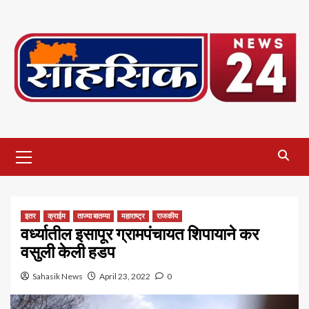
Skip
to
content
Primary
Menu
इतर
क्राईम
ताज्या बातम्या
महाराष्ट्र
राजकीय
वर्ध्यातील इसापूर ग्रामपंचायत शिपायाने कर
वसुली केली हडप
Sahasik News
April 23, 2022
0