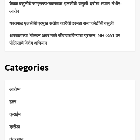
केवळ वसुलीचे साम्राज्य?यवतमाळ-एलसीबी-वसुली-दरोडा-तपास-गंभीर-
आरोप
यवतमाळ एलसीबी प्रमुख सतीश चवरेंची दरमहा सव्वा कोटींची वसुली
अपघाताच्या ‘गोल्डन अवर’मध्ये जीव वाचविण्याचा प्रयत्न; NH-361 वर
पोलिसांचे विशेष अभियान
Categories
आरोग्य
इतर
क्राईम
क्रीडा
तंत्रज्ञान