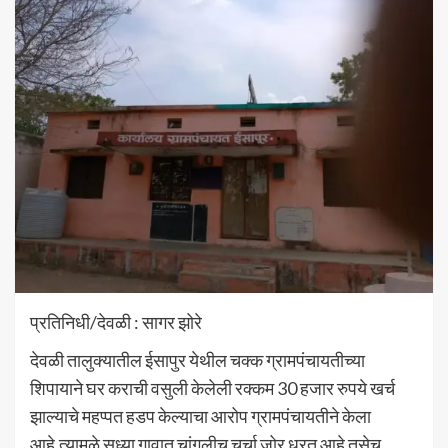
प्रतिनिधी/देवळी : सागर झोरे
देवळी तालुक्यातील ईसापुर येथील चक्क ग्रामपंचायतीच्या
शिपायाने घर कराची वसुली केलेली रक्कम 30 हजार रुपये खर्च
झाल्याचे महप्पत हडप केल्याचा आरोप ग्रामपंचायतीने केला
आहे.त्यामुळे सध्या गावात चांगलीच चर्चा जोर धरत आहे तसेच