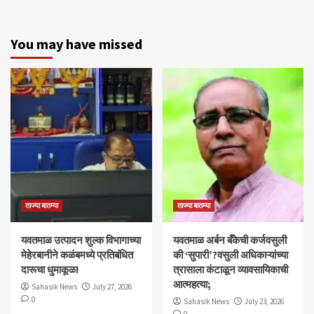
You may have missed
ताज्या बातम्या
ताज्या बातम्या
यवतमाळ उत्पादन शुल्क विभागाच्या
​यवतमाळ अर्बन बँकेची कर्जवसुली
मेहेरबानीने कळंबमध्ये प्रतिबंधित
की ‘सुपारी’?वसुली अधिकाऱ्यांच्या
दारूचा धुमाकूळ!
त्रासाला कंटाळून व्यावसायिकाची
आत्महत्या;
Sahasik News
July 27, 2026
0
Sahasik News
July 23, 2026