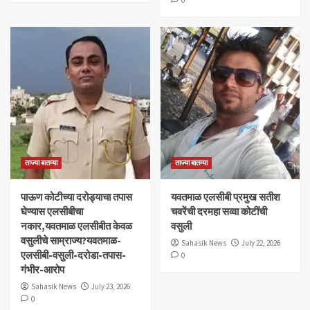
0
ताज्या बातम्या
ताज्या बातम्या
पाऊण कोटीच्या दरोड्याचा तपास
यवतमाळ एलसीबी प्रमुख सतीश
घेण्यास एलसीबीचा
चवरेंची दरमहा सव्वा कोटींची
नकार,यवतमाळ एलसीबीत केवळ
वसुली
वसुलीचे साम्राज्य?यवतमाळ-
Sahasik News
July 22, 2026
एलसीबी-वसुली-दरोडा-तपास-
0
गंभीर-आरोप
Sahasik News
July 23, 2026
0