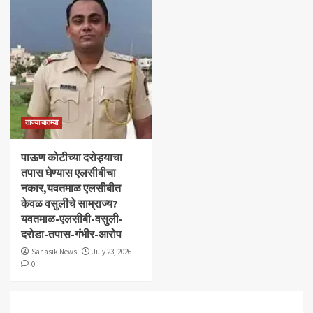
ताज्या बातम्या
पाऊण कोटीच्या दरोड्याचा
तपास घेण्यास एलसीबीचा
नकार,यवतमाळ एलसीबीत
केवळ वसुलीचे साम्राज्य?
यवतमाळ-एलसीबी-वसुली-
दरोडा-तपास-गंभीर-आरोप
Sahasik News
July 23, 2026
0