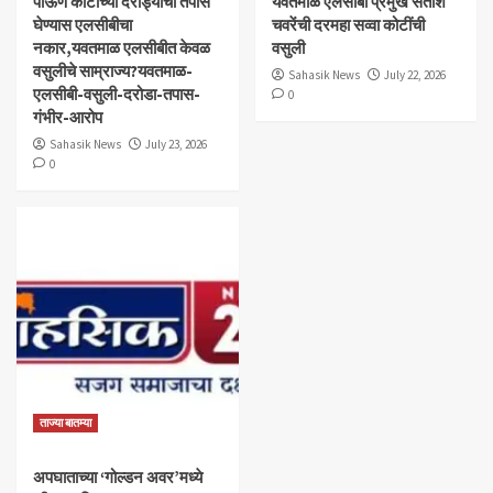
पाऊण कोटीच्या दरोड्याचा तपास
यवतमाळ एलसीबी प्रमुख सतीश
घेण्यास एलसीबीचा
चवरेंची दरमहा सव्वा कोटींची
नकार,यवतमाळ एलसीबीत केवळ
वसुली
वसुलीचे साम्राज्य?यवतमाळ-
Sahasik News
July 22, 2026
एलसीबी-वसुली-दरोडा-तपास-
0
गंभीर-आरोप
Sahasik News
July 23, 2026
0
ताज्या बातम्या
अपघाताच्या ‘गोल्डन अवर’मध्ये