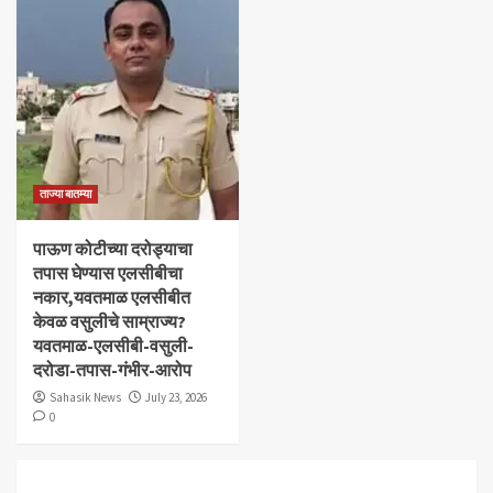
ताज्या बातम्या
पाऊण कोटीच्या दरोड्याचा
तपास घेण्यास एलसीबीचा
नकार,यवतमाळ एलसीबीत
केवळ वसुलीचे साम्राज्य?
यवतमाळ-एलसीबी-वसुली-
दरोडा-तपास-गंभीर-आरोप
Sahasik News
July 23, 2026
0