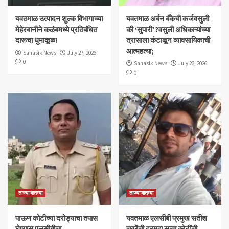
यवतमाळ उत्पादन शुल्क विभागाच्या
​यवतमाळ अर्बन बँकेची कर्जवसुली
मेहेरबानीने कळंबमध्ये प्रतिबंधित
की ‘सुपारी’?वसुली अधिकाऱ्यांच्या
दारूचा धुमाकूळ!
त्रासाला कंटाळून व्यावसायिकाची
आत्महत्या;
Sahasik News
July 27, 2026
0
Sahasik News
July 23, 2026
0
ताज्या बातम्या
ताज्या बातम्या
पाऊण कोटीच्या दरोड्याचा तपास
यवतमाळ एलसीबी प्रमुख सतीश
घेण्यास एलसीबीचा
चवरेंची दरमहा सव्वा कोटींची