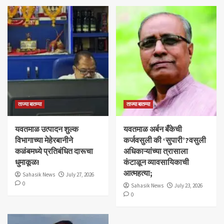
ताज्या बातम्या
ताज्या बातम्या
यवतमाळ उत्पादन शुल्क
​यवतमाळ अर्बन बँकेची
विभागाच्या मेहेरबानीने
कर्जवसुली की ‘सुपारी’?वसुली
कळंबमध्ये प्रतिबंधित दारूचा
अधिकाऱ्यांच्या त्रासाला
धुमाकूळ!
कंटाळून व्यावसायिकाची
आत्महत्या;
Sahasik News
July 27, 2026
0
Sahasik News
July 23, 2026
0