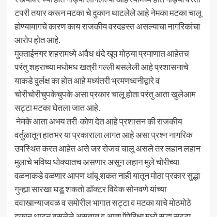
टपरी तयार करून मटका चे दुकान थाटलेले आहे नेमका मटका चालू
होण्यामागचे कारण काय राजकीय वरदहस्त असल्याचा नागरिकांचा
आरोप होत आहे.
मुक्ताईनगर शहरामध्ये अवैध धंदे खूप मोठ्या प्रमाणात आहेतच
परंतु शहराच्या मधोमध खत्री गल्ली बसलेली आहे प्रशासनाचे
याकडे दुर्लक्ष का होत आहे मध्यंतरी भ्रमणध्वनीद्वारे व
चोरीचोरीचुपकेचुपके असा प्रकार चालू होता परंतु आता खुलेआम
सट्टा मटका घेतला जात आहे.
नेमके आता अभय तरी कोण देत आहे प्रशासन की राजकीय
वर्तुळातून हातभर या प्रकाराला लागत आहे असा प्रश्न नागरिक
उपस्थित करत आहेत असे जर रोजच चालू असले तर लहान लहान
मुलाचे भविष्य धोक्यातच असणार असून लहान मुले चोरीच्या
वळनाकडे वळणार आपण थांबू शकत नाही यातून मोठा प्रकार सुद्धा
गुन्ह्या सारखा घडू शकतो डॉक्टर विवेक सोनवणे यांच्या
दवाखान्याजवळ व समोरील भागात सट्टा व मटका याचे मोठमोठे
दुकान थाटून बसलेले असतात व आता ऍपेरिक्षा मध्ये सुद्धा सट्टा