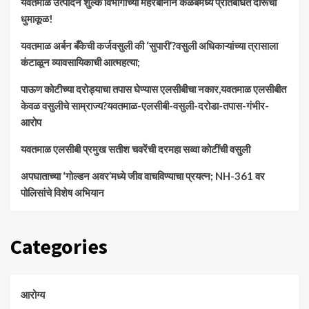
यवतमाळ उत्पादन शुल्क विभागाच्या मेहेरबानीने कळंबमध्ये प्रतिबंधित दारूचा
धुमाकूळ!
​यवतमाळ अर्बन बँकेची कर्जवसुली की ‘सुपारी’?वसुली अधिकाऱ्यांच्या त्रासाला
कंटाळून व्यावसायिकाची आत्महत्या;
पाऊण कोटीच्या दरोड्याचा तपास घेण्यास एलसीबीचा नकार,यवतमाळ एलसीबीत
केवळ वसुलीचे साम्राज्य?यवतमाळ-एलसीबी-वसुली-दरोडा-तपास-गंभीर-
आरोप
यवतमाळ एलसीबी प्रमुख सतीश चवरेंची दरमहा सव्वा कोटींची वसुली
अपघाताच्या ‘गोल्डन अवर’मध्ये जीव वाचविण्याचा प्रयत्न; NH-361 वर
पोलिसांचे विशेष अभियान
Categories
आरोग्य