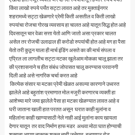
किंवा लाखो रुपये पर्यंत सट्टा लावत आहे तर मुक्ताईनगर
शहरामध्ये सट्टा खेळणारे प्रेमी किती असतील व किती लाखो
रुपयांचा रोजचा गोरख व्यवसाय हा चालत आहे यातून सिद्ध होत आहे
दिवसातून चार वेळा सत्ता येतो आणि जातो असा प्रकार चालत
असेल तर रोजची उलाढाल ही करोडो रुपयांची होत आहे मग हा पैसा
येतो तरी कुठून याला ही मार्च इंडिंग असते का की मार्च संपला व
एप्रिल ला लागलीच सट्टा मटका खुलेआम मोकळा चालू झाला तर
की प्रशासनाने च हीत संबंध जोपासत चालू करण्यास परवानगी
दिली आहे असे नागरिक चर्चा करत आहे
कित्येक संसार या मटका प्रेमी खेळत असल्या कारणाने उध्वस्त
झालेले आहे बहुतांश प्रमाणात मोल मजुरी करणारच व्यक्ती हा
आशेच्या मारे जमा झालेले पैसा हा मटका खेळण्यात लावत आहे व
घरी जाताना खाली हात परतत असून घरात काही मुलांना व
महिलांना काही खाण्यासाठी नेले नाही आई मुलांना काय खायला
देणार यातून तर वाद निर्माण हाफ मडर अथवा मोठा घात होण्याची
शक्यता आपण नाकारू शकत नाही जुनेगाव, बुऱ्हाणपूर रोड