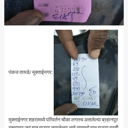
पंकज तायडे/ मुक्ताईनगर:
मुक्ताईनगर शहरामध्ये परिवर्तन चौका लगतच असलेल्या ब्रहानपूर
रस्त्यावर ज्या हात गाड्या लागलेल्या आहे त्यामध्ये हात गाड्या वरती