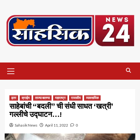
Skip
to
content
Primary
Menu
इतर
क्राईम
ताज्या बातम्या
महाराष्ट्र
राजकीय
व्यावसायिक
साहेबांची “बदली” ची संधी साधत ‘खत्री’
गल्लीचे उद्घाटन…!
Sahasik News
April 11, 2022
0