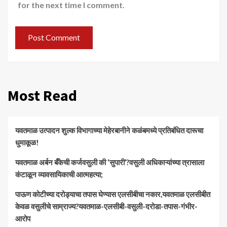
for the next time I comment.
Most Read
यवतमाळ उत्पादन शुल्क विभागाच्या मेहेरबानीने कळंबमध्ये प्रतिबंधित दारूचा
धुमाकूळ!
​यवतमाळ अर्बन बँकेची कर्जवसुली की ‘सुपारी’?वसुली अधिकाऱ्यांच्या त्रासाला
कंटाळून व्यावसायिकाची आत्महत्या;
पाऊण कोटीच्या दरोड्याचा तपास घेण्यास एलसीबीचा नकार,यवतमाळ एलसीबीत
केवळ वसुलीचे साम्राज्य?यवतमाळ-एलसीबी-वसुली-दरोडा-तपास-गंभीर-
आरोप