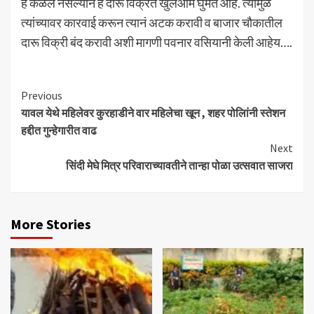
हे कळले नसल्याने हे दारू विक्रेते खुलेआम घुमत आहे. त्यामुळे
त्यांच्यावर कारवाई करून त्यानं अटक करावी व बाजार चौकातील
दारू विक्री बंद करावी अशी मागणी पवनार वसियानी केली आहेय….
Continue
Previous
यावल येथे महिलेवर कुरहाडीने वार महिलेचा खून , शहर पोलिांनी स्तेशन
Reading
हद्दीत गुन्हेगारीत वाढ
Next
सिंदी मेघे मित्र परिवाराच्यावतीने तान्हा पोळा उत्सवात साजरा
More Stories