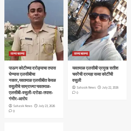
ताज्या बातम्या
ताज्या बातम्या
पाऊण कोटीच्या दरोड्याचा तपास
यवतमाळ एलसीबी प्रमुख सतीश
घेण्यास एलसीबीचा
चवरेंची दरमहा सव्वा कोटींची
नकार,यवतमाळ एलसीबीत केवळ
वसुली
वसुलीचे साम्राज्य?यवतमाळ-
Sahasik News
July 22, 2026
एलसीबी-वसुली-दरोडा-तपास-
0
गंभीर-आरोप
Sahasik News
July 23, 2026
0