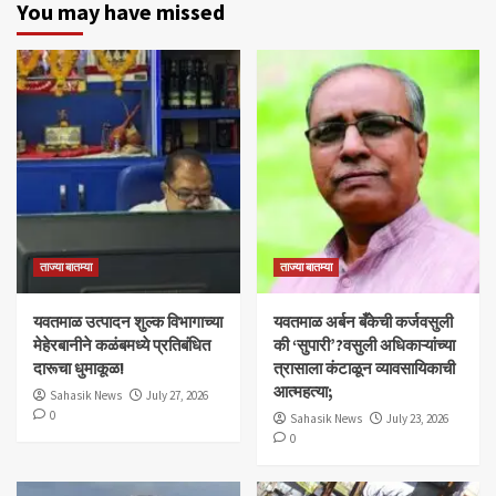
You may have missed
ताज्या बातम्या
ताज्या बातम्या
यवतमाळ उत्पादन शुल्क विभागाच्या
​यवतमाळ अर्बन बँकेची कर्जवसुली
मेहेरबानीने कळंबमध्ये प्रतिबंधित
की ‘सुपारी’?वसुली अधिकाऱ्यांच्या
दारूचा धुमाकूळ!
त्रासाला कंटाळून व्यावसायिकाची
आत्महत्या;
Sahasik News
July 27, 2026
0
Sahasik News
July 23, 2026
0