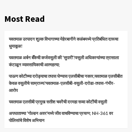
Most Read
यवतमाळ उत्पादन शुल्क विभागाच्या मेहेरबानीने कळंबमध्ये प्रतिबंधित दारूचा
धुमाकूळ!
​यवतमाळ अर्बन बँकेची कर्जवसुली की ‘सुपारी’?वसुली अधिकाऱ्यांच्या त्रासाला
कंटाळून व्यावसायिकाची आत्महत्या;
पाऊण कोटीच्या दरोड्याचा तपास घेण्यास एलसीबीचा नकार,यवतमाळ एलसीबीत
केवळ वसुलीचे साम्राज्य?यवतमाळ-एलसीबी-वसुली-दरोडा-तपास-गंभीर-
आरोप
यवतमाळ एलसीबी प्रमुख सतीश चवरेंची दरमहा सव्वा कोटींची वसुली
अपघाताच्या ‘गोल्डन अवर’मध्ये जीव वाचविण्याचा प्रयत्न; NH-361 वर
पोलिसांचे विशेष अभियान