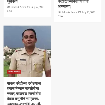
धुमाकूळ!
कंटाळून व्यावसायिकाची
आत्महत्या;
Sahasik News
July 27, 2026
0
Sahasik News
July 23, 2026
0
ताज्या बातम्या
पाऊण कोटीच्या दरोड्याचा
तपास घेण्यास एलसीबीचा
नकार,यवतमाळ एलसीबीत
केवळ वसुलीचे साम्राज्य?
यवतमाळ-एलसीबी-वसुली-