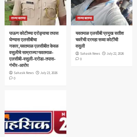
ताज्या बातम्या
ताज्या बातम्या
पाऊण कोटीच्या दरोड्याचा तपास
यवतमाळ एलसीबी प्रमुख सतीश
घेण्यास एलसीबीचा
चवरेंची दरमहा सव्वा कोटींची
नकार,यवतमाळ एलसीबीत केवळ
वसुली
वसुलीचे साम्राज्य?यवतमाळ-
Sahasik News
July 22, 2026
एलसीबी-वसुली-दरोडा-तपास-
0
गंभीर-आरोप
Sahasik News
July 23, 2026
0