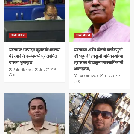
ताज्या बातम्या
ताज्या बातम्या
यवतमाळ उत्पादन शुल्क विभागाच्या
​यवतमाळ अर्बन बँकेची कर्जवसुली
मेहेरबानीने कळंबमध्ये प्रतिबंधित
की ‘सुपारी’?वसुली अधिकाऱ्यांच्या
दारूचा धुमाकूळ!
त्रासाला कंटाळून व्यावसायिकाची
आत्महत्या;
Sahasik News
July 27, 2026
0
Sahasik News
July 23, 2026
0