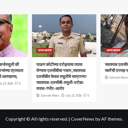
ताज्या बातम्या
ताज्या बातम्या
 कर्जवसुली की
पाऊण कोटीच्या दरोड्याचा तपास
यवतमाळ एलसीब
यांच्या त्रासाला
घेण्यास एलसीबीचा नकार,यवतमाळ
चवरेंची दरमहा स
ी आत्महत्या;
एलसीबीत केवळ वसुलीचे साम्राज्य?
Sahasik News
यवतमाळ-एलसीबी-वसुली-दरोडा-
ly 23, 2026
0
तपास-गंभीर-आरोप
Sahasik News
July 23, 2026
0
Copyright © All rights reserved.
|
CoverNews
by AF themes.