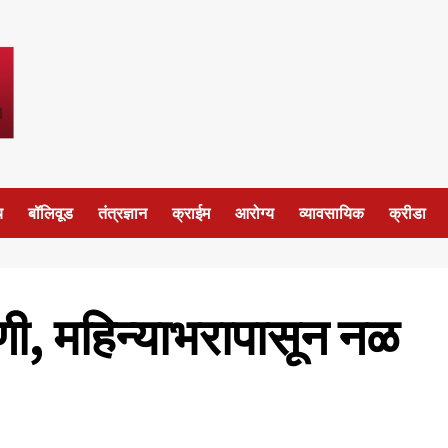
य
बॉलिवूड
तंत्रज्ञान
क्राईम
आरोग्य
व्यावसायिक
क्रीडा
ाणी, महिन्याभरापासून नळ