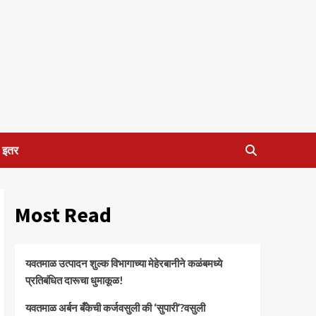
इतर
Most Read
यवतमाळ उत्पादन शुल्क विभागाच्या मेहेरबानीने कळंबमध्ये
प्रतिबंधित दारूचा धुमाकूळ!
​यवतमाळ अर्बन बँकेची कर्जवसुली की ‘सुपारी’?वसुली