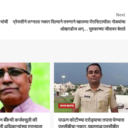
Next
यांची
प्रेयसीने लग्नाला नकार दिल्याने तरुणाने खाल्ल्या पॅरासिटामॉल! गोळ्यांचा
ओव्हरडोज अन्… युवकाच्या जीवावर बेतले
ताज्या बातम्या
बन बँकेची कर्जवसुली की
पाऊण कोटीच्या दरोड्याचा तपास घेण्यास
ली अधिकाऱ्यांच्या त्रासाला
एलसीबीचा नकार,यवतमाळ एलसीबीत