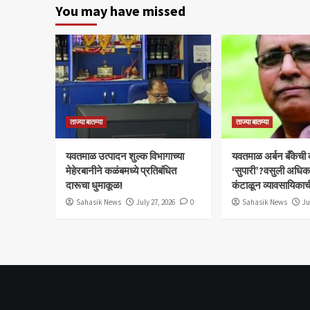
You may have missed
ताज्या बातम्या
ताज्या बातम्या
यवतमाळ उत्पादन शुल्क विभागाच्या
​यवतमाळ अर्बन बँकेची
मेहेरबानीने कळंबमध्ये प्रतिबंधित
‘सुपारी’?वसुली अधिकाऱ्
दारूचा धुमाकूळ!
कंटाळून व्यावसायिकाच
Sahasik News
July 27, 2026
0
Sahasik News
Ju