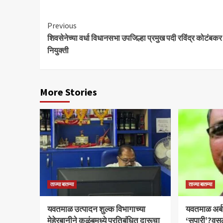
Continue
Previous
शिवसेनेच्या वर्धा विधानसभा उपजिल्हा प्रमुख पदी रविंद्र कोटंबकर 
Reading
नियुक्ती
More Stories
ताज्या बातम्या
ताज्या बातम्या
यवतमाळ उत्पादन शुल्क विभागाच्या
​यवतमाळ अर्
मेहेरबानीने कळंबमध्ये प्रतिबंधित दारूचा
‘सुपारी’?वसु