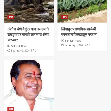
इतर
इतर
अंतोरा येथे वैकुंठ धाम नसल्याने
लिंगापुर प्राथमिक शाळेची
उघड्यावर करावे लागतात अंत्य
परसबाग जिल्ह्यातुन प्रथम..
संस्कार..
Sahasik News
February 3, 2024
0
Sahasik News
February 3, 2024
0
इतर