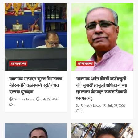
ताज्या बातम्या
ताज्या बातम्या
यवतमाळ उत्पादन शुल्क विभागाच्या
​यवतमाळ अर्बन बँकेची कर्जवसुली
मेहेरबानीने कळंबमध्ये प्रतिबंधित
की ‘सुपारी’?वसुली अधिकाऱ्यांच्या
दारूचा धुमाकूळ!
त्रासाला कंटाळून व्यावसायिकाची
आत्महत्या;
Sahasik News
July 27, 2026
0
Sahasik News
July 23, 2026
0