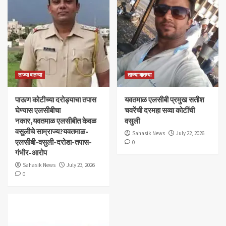
ताज्या बातम्या
ताज्या बातम्या
पाऊण कोटीच्या दरोड्याचा तपास
यवतमाळ एलसीबी प्रमुख सतीश
घेण्यास एलसीबीचा
चवरेंची दरमहा सव्वा कोटींची
नकार,यवतमाळ एलसीबीत केवळ
वसुली
वसुलीचे साम्राज्य?यवतमाळ-
Sahasik News
July 22, 2026
एलसीबी-वसुली-दरोडा-तपास-
0
गंभीर-आरोप
Sahasik News
July 23, 2026
0