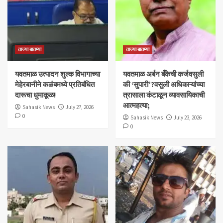
ताज्या बातम्या
ताज्या बातम्या
यवतमाळ उत्पादन शुल्क विभागाच्या
​यवतमाळ अर्बन बँकेची कर्जवसुली
मेहेरबानीने कळंबमध्ये प्रतिबंधित
की ‘सुपारी’?वसुली अधिकाऱ्यांच्या
दारूचा धुमाकूळ!
त्रासाला कंटाळून व्यावसायिकाची
आत्महत्या;
Sahasik News
July 27, 2026
0
Sahasik News
July 23, 2026
0