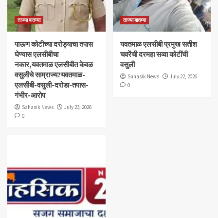
ताज्या बातम्या
ताज्या बातम्या
पाऊण कोटीच्या दरोड्याचा तपास
यवतमाळ एलसीबी प्रमुख सतीश
घेण्यास एलसीबीचा
चवरेंची दरमहा सव्वा कोटींची
नकार,यवतमाळ एलसीबीत केवळ
वसुली
वसुलीचे साम्राज्य?यवतमाळ-
Sahasik News
July 22, 2026
एलसीबी-वसुली-दरोडा-तपास-
0
गंभीर-आरोप
Sahasik News
July 23, 2026
0