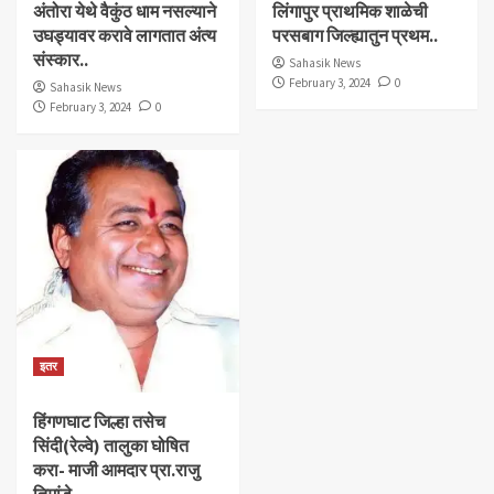
अंतोरा येथे वैकुंठ धाम नसल्याने
लिंगापुर प्राथमिक शाळेची
उघड्यावर करावे लागतात अंत्य
परसबाग जिल्ह्यातुन प्रथम..
संस्कार..
Sahasik News
February 3, 2024
0
Sahasik News
February 3, 2024
0
इतर
हिंगणघाट जिल्हा तसेच
सिंदी(रेल्वे) तालुका घोषित
करा- माजी आमदार प्रा.राजु
तिमांडे.