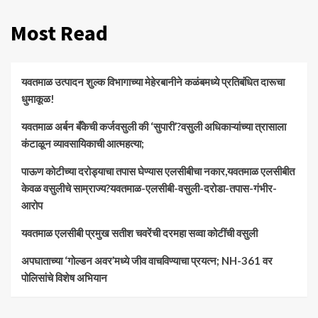
Most Read
यवतमाळ उत्पादन शुल्क विभागाच्या मेहेरबानीने कळंबमध्ये प्रतिबंधित दारूचा
धुमाकूळ!
​यवतमाळ अर्बन बँकेची कर्जवसुली की ‘सुपारी’?वसुली अधिकाऱ्यांच्या त्रासाला
कंटाळून व्यावसायिकाची आत्महत्या;
पाऊण कोटीच्या दरोड्याचा तपास घेण्यास एलसीबीचा नकार,यवतमाळ एलसीबीत
केवळ वसुलीचे साम्राज्य?यवतमाळ-एलसीबी-वसुली-दरोडा-तपास-गंभीर-
आरोप
यवतमाळ एलसीबी प्रमुख सतीश चवरेंची दरमहा सव्वा कोटींची वसुली
अपघाताच्या ‘गोल्डन अवर’मध्ये जीव वाचविण्याचा प्रयत्न; NH-361 वर
पोलिसांचे विशेष अभियान