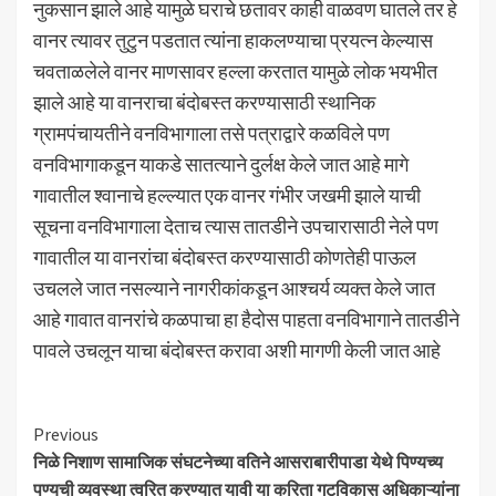
नुकसान झाले आहे यामुळे घराचे छतावर काही वाळवण घातले तर हे
वानर त्यावर तुटुन पडतात त्यांना हाकलण्याचा प्रयत्न केल्यास
चवताळलेले वानर माणसावर हल्ला करतात यामुळे लोक भयभीत
झाले आहे या वानराचा बंदोबस्त करण्यासाठी स्थानिक
ग्रामपंचायतीने वनविभागाला तसे पत्राद्वारे कळविले पण
वनविभागाकडून याकडे सातत्याने दुर्लक्ष केले जात आहे मागे
गावातील श्वानाचे हल्ल्यात एक वानर गंभीर जखमी झाले याची
सूचना वनविभागाला देताच त्यास तातडीने उपचारासाठी नेले पण
गावातील या वानरांचा बंदोबस्त करण्यासाठी कोणतेही पाऊल
उचलले जात नसल्याने नागरीकांकडून आश्चर्य व्यक्त केले जात
आहे गावात वानरांचे कळपाचा हा हैदोस पाहता वनविभागाने तातडीने
पावले उचलून याचा बंदोबस्त करावा अशी मागणी केली जात आहे
Continue
Previous
निळे निशाण सामाजिक संघटनेच्या वतिने आसराबारीपाडा येथे पिण्यच्य
Reading
पण्यची व्यवस्था त्वरित करण्यात यावी या करिता गटविकास अधिकाऱ्यांना