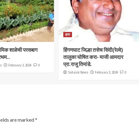
इतर
राथमिक शाळेची परसबाग
हिंगणघाट जिल्हा तसेच सिंदी(रेल्वे)
्रथम..
तालुका घोषित करा- माजी आमदार
प्रा.राजु तिमांडे.
ws
February 3, 2024
0
Sahasik News
February 3, 2024
0
ields are marked
*