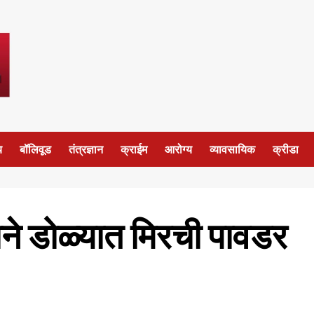
य
बॉलिवूड
तंत्रज्ञान
क्राईम
आरोग्य
व्यावसायिक
क्रीडा
ाने डोळ्यात मिरची पावडर