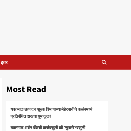
इतर
Most Read
यवतमाळ उत्पादन शुल्क विभागाच्या मेहेरबानीने कळंबमध्ये
प्रतिबंधित दारूचा धुमाकूळ!
​यवतमाळ अर्बन बँकेची कर्जवसुली की ‘सुपारी’?वसुली