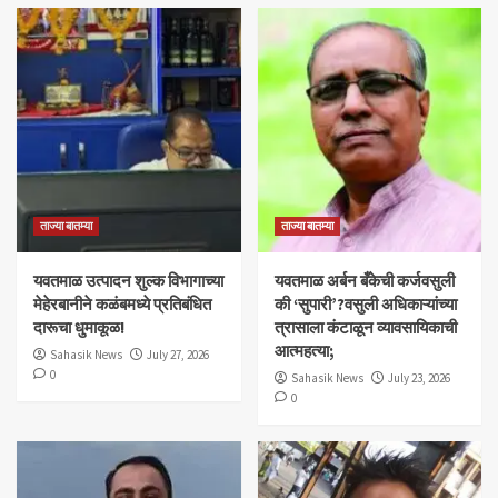
ताज्या बातम्या
ताज्या बातम्या
यवतमाळ उत्पादन शुल्क विभागाच्या
​यवतमाळ अर्बन बँकेची कर्जवसुली
मेहेरबानीने कळंबमध्ये प्रतिबंधित
की ‘सुपारी’?वसुली अधिकाऱ्यांच्या
दारूचा धुमाकूळ!
त्रासाला कंटाळून व्यावसायिकाची
आत्महत्या;
Sahasik News
July 27, 2026
0
Sahasik News
July 23, 2026
0