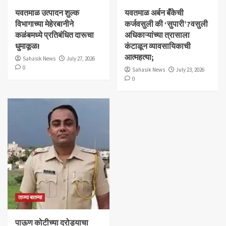
यवतमाळ उत्पादन शुल्क
​यवतमाळ अर्बन बँकेची
विभागाच्या मेहेरबानीने
कर्जवसुली की ‘सुपारी’?वसुली
कळंबमध्ये प्रतिबंधित दारूचा
अधिकाऱ्यांच्या त्रासाला
धुमाकूळ!
कंटाळून व्यावसायिकाची
आत्महत्या;
Sahasik News
July 27, 2026
0
Sahasik News
July 23, 2026
0
ताज्या बातम्या
पाऊण कोटीच्या दरोड्याचा