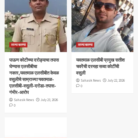
ताज्या बातम्या
ताज्या बातम्या
पाऊण कोटीच्या दरोड्याचा तपास
यवतमाळ एलसीबी प्रमुख सतीश
घेण्यास एलसीबीचा
चवरेंची दरमहा सव्वा कोटींची
नकार,यवतमाळ एलसीबीत केवळ
वसुली
वसुलीचे साम्राज्य?यवतमाळ-
Sahasik News
July 22, 2026
एलसीबी-वसुली-दरोडा-तपास-
0
गंभीर-आरोप
Sahasik News
July 23, 2026
0