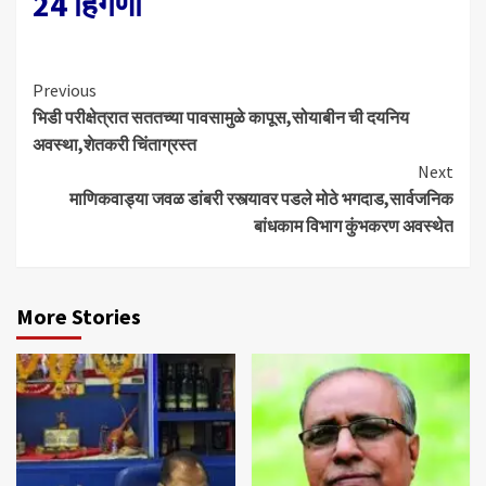
24 हिंगणा
Continue
Previous
भिडी परीक्षेत्रात सततच्या पावसामुळे कापूस,सोयाबीन ची दयनिय
Reading
अवस्था,शेतकरी चिंताग्रस्त
Next
माणिकवाड्या जवळ डांबरी रस्त्यावर पडले मोठे भगदाड,सार्वजनिक
बांधकाम विभाग कुंभकरण अवस्थेत
More Stories