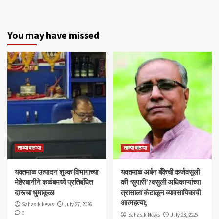
You may have missed
ताज्या बातम्या
ताज्या बातम्या
यवतमाळ उत्पादन शुल्क विभागाच्या
​यवतमाळ अर्बन बँकेची कर्जवसुली
मेहेरबानीने कळंबमध्ये प्रतिबंधित
की ‘सुपारी’?वसुली अधिकाऱ्यांच्या
दारूचा धुमाकूळ!
त्रासाला कंटाळून व्यावसायिकाची
आत्महत्या;
Sahasik News
July 27, 2026
0
Sahasik News
July 23, 2026