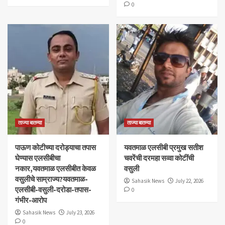
0
ताज्या बातम्या
ताज्या बातम्या
पाऊण कोटीच्या दरोड्याचा तपास
यवतमाळ एलसीबी प्रमुख सतीश
घेण्यास एलसीबीचा
चवरेंची दरमहा सव्वा कोटींची
नकार,यवतमाळ एलसीबीत केवळ
वसुली
वसुलीचे साम्राज्य?यवतमाळ-
Sahasik News
July 22, 2026
एलसीबी-वसुली-दरोडा-तपास-
0
गंभीर-आरोप
Sahasik News
July 23, 2026
0