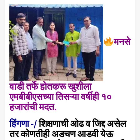
मनसे
वाडी तर्फे होतकरू खुशीला
एमबीबीएसच्या तिसऱ्या वर्षीही १०
हजारांची मदत.
हिंगणा -/
शिक्षणाची ओढ व जिद्द असेल
तर कोणतीही अडचण आडवी येऊ