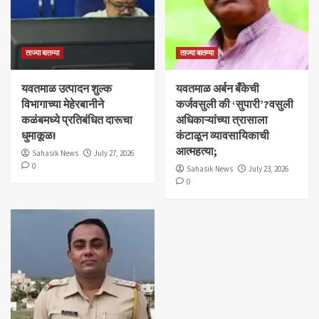
ताज्या बातम्या
ताज्या बातम्या
यवतमाळ उत्पादन शुल्क
​यवतमाळ अर्बन बँकेची
विभागाच्या मेहेरबानीने
कर्जवसुली की ‘सुपारी’?वसुली
कळंबमध्ये प्रतिबंधित दारूचा
अधिकाऱ्यांच्या त्रासाला
धुमाकूळ!
कंटाळून व्यावसायिकाची
आत्महत्या;
Sahasik News
July 27, 2026
0
Sahasik News
July 23, 2026
0