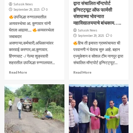
द्वारा संचालित मॉन्टपोर्ट
Sahasik News
इन्स्टिट्यूट ऑफ फार्मसी
September 29, 2025
0
संशयाच्या भोवऱ्यात
उपजिल्हा रुग्णालयातील
महाविद्यालययाचे बांधकाम…..
अव्यवस्थेचा आ. कुणावार यांनी
घेतला आढावा....
अव्यवस्थेला
Sahasik News
September 29, 2025
0
जबाबदार
असणाऱ्या,कर्मचारी,अधिकाऱ्यांवर
हिच ती इमारत ग्रामपंचायत ची
कारवाई करणार,आ.कुणावार.
परवानगी नं घेताच सुरु आहे. बहान
हिंगणघाट -/ गेल्या शुक्रवारी
एज्युकेशन व सोशल टीम नागपूर द्वारा
शहरातील उपजिल्हा रुग्णालयात...
संचालित मॉन्टपोर्ट इन्स्टिट्यूट...
Read More
Read More