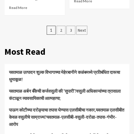
Read More
Read More
Posts
1
2
3
Next
pagination
Most Read
यवतमाळ उत्पादन शुल्क विभागाच्या मेहेरबानीने कळंबमध्ये प्रतिबंधित दारूचा
धुमाकूळ!
​यवतमाळ अर्बन बँकेची कर्जवसुली की ‘सुपारी’?वसुली अधिकाऱ्यांच्या त्रासाला
कंटाळून व्यावसायिकाची आत्महत्या;
पाऊण कोटीच्या दरोड्याचा तपास घेण्यास एलसीबीचा नकार,यवतमाळ एलसीबीत
केवळ वसुलीचे साम्राज्य?यवतमाळ-एलसीबी-वसुली-दरोडा-तपास-गंभीर-
आरोप