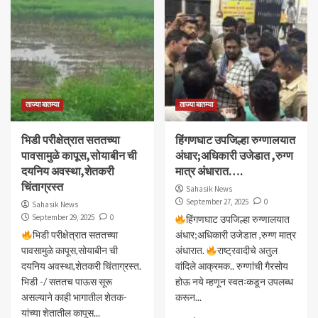
ताज्या बातम्या
ताज्या बातम्या
भिडी परीक्षेत्रात सततच्या
हिंगणघाट उपजिल्हा रुग्णालयात
पावसामुळे कापूस,सोयाबीन ची
अंधार;अधिकारी उजेडात ,रुग्ण
दयनिय अवस्था,शेतकरी
मात्र अंधारात….
चिंताग्रस्त
Sahasik News
September 27, 2025
0
Sahasik News
September 29, 2025
0
हिंगणघाट उपजिल्हा रुग्णालयात
भिडी परीक्षेत्रात सततच्या
अंधार;अधिकारी उजेडात ,रुग्ण मात्र
पावसामुळे कापूस,सोयाबीन ची
अंधारात.
राष्ट्रवादीचे अतुल
दयनिय अवस्था,शेतकरी चिंताग्रस्त.
वांदिले आक्रमक.. रुग्णांची गैरसोय
भिडी -/ सततच पाऊस सूरू
होऊ नये म्हणून स्वतःकडून उपलब्ध
असल्याने काही भागातील शेतक-
करून...
यांच्या शेतातील कापूस...