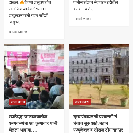
दाखल.
हिंगणा तालुक्यातील
पोलीस स्टेशन सेवाग्राम हद्दीतील
सामाजिक कार्यकर्ते गजानन
येसंबा गावातील...
ढाकूलकर यांनी राज्य माहिती
Read More
आयुक्त,...
Read More
ताज्या बातम्या
ताज्या बातम्या
उपजिल्हा रुग्णालयातील
ग्रामपंचायत ची परवानगी नं
अव्यवस्थेचा आ. कुणावार यांनी
घेताच सुरु आहे. बहान
घेतला आढावा….
एज्युकेशन व सोशल टीम नागपूर