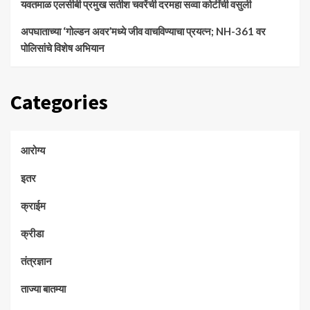
यवतमाळ एलसीबी प्रमुख सतीश चवरेंची दरमहा सव्वा कोटींची वसुली
अपघाताच्या ‘गोल्डन अवर’मध्ये जीव वाचविण्याचा प्रयत्न; NH-361 वर
पोलिसांचे विशेष अभियान
Categories
आरोग्य
इतर
क्राईम
क्रीडा
तंत्रज्ञान
ताज्या बातम्या