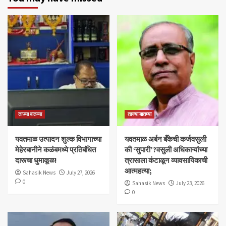
ताज्या बातम्या
ताज्या बातम्या
यवतमाळ उत्पादन शुल्क विभागाच्या
​यवतमाळ अर्बन बँकेची कर्जवसुली
मेहेरबानीने कळंबमध्ये प्रतिबंधित
की ‘सुपारी’?वसुली अधिकाऱ्यांच्या
दारूचा धुमाकूळ!
त्रासाला कंटाळून व्यावसायिकाची
आत्महत्या;
Sahasik News
July 27, 2026
0
Sahasik News
July 23, 2026
0