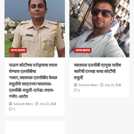
ताज्या बातम्या
ताज्या बातम्या
पाऊण कोटीच्या दरोड्याचा तपास
यवतमाळ एलसीबी प्रमुख सतीश
घेण्यास एलसीबीचा
चवरेंची दरमहा सव्वा कोटींची
नकार,यवतमाळ एलसीबीत केवळ
वसुली
वसुलीचे साम्राज्य?यवतमाळ-
Sahasik News
July 22, 2026
एलसीबी-वसुली-दरोडा-तपास-
0
गंभीर-आरोप
Sahasik News
July 23, 2026
0