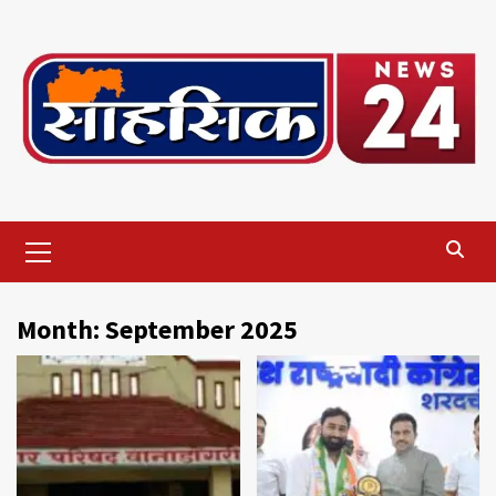
Skip
to
content
Primary
Menu
Month:
September 2025