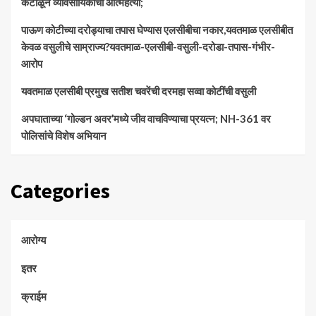
कंटाळून व्यावसायिकाची आत्महत्या;
पाऊण कोटीच्या दरोड्याचा तपास घेण्यास एलसीबीचा नकार,यवतमाळ एलसीबीत
केवळ वसुलीचे साम्राज्य?यवतमाळ-एलसीबी-वसुली-दरोडा-तपास-गंभीर-
आरोप
यवतमाळ एलसीबी प्रमुख सतीश चवरेंची दरमहा सव्वा कोटींची वसुली
अपघाताच्या ‘गोल्डन अवर’मध्ये जीव वाचविण्याचा प्रयत्न; NH-361 वर
पोलिसांचे विशेष अभियान
Categories
आरोग्य
इतर
क्राईम