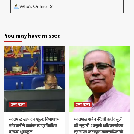
Who's Online : 3
You may have missed
ताज्या बातम्या
ताज्या बातम्या
यवतमाळ उत्पादन शुल्क विभागाच्या
​यवतमाळ अर्बन बँकेची कर्जवसुली
मेहेरबानीने कळंबमध्ये प्रतिबंधित
की ‘सुपारी’?वसुली अधिकाऱ्यांच्या
दारूचा धुमाकूळ!
त्रासाला कंटाळून व्यावसायिकाची