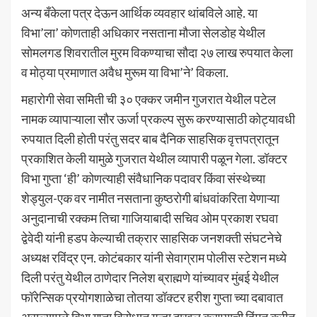
अन्य बँकेला पत्र देऊन आर्थिक व्यवहार थांबविले आहे. या
विभा’ला’ कोणताही अधिकार नसताना मौजा सेलडोह येथील
सोमलगड शिवरातील मुरम विकण्याचा सौदा २७ लाख रुपयात केला
व मोठ्या प्रमाणात अवैध मुरूम या विभा’ने’ विकला.
महारोगी सेवा समिती ची ३० एक्कर जमीन गुजरात येथील पटेल
नामक व्यापाऱ्याला सौर ऊर्जा प्रकल्प सुरू करण्यासाठी कोट्यावधी
रुपयात दिली होती परंतु सदर बाब दैनिक साहसिक वृत्तपत्रातून
प्रकाशित केली यामुळे गुजरात येथील व्यापारी पळून गेला. डॉक्टर
विभा गुप्ता ‘ही’ कोणत्याही संवैधानिक पदावर किंवा संस्थेच्या
शेड्युल-एक वर नामीत नसताना कुष्ठरोगी बांधवांकरिता येणाऱ्या
अनुदानाची रक्कम तिचा गाजियाबादी सचिव ओम प्रकाश रघवा
द्वेवेदी यांनी हडप केल्याची तक्रार साहसिक जनशक्ती संघटनेचे
अध्यक्ष रविंद्र एन. कोटंबकार यांनी सेवाग्राम पोलीस स्टेशन मध्ये
दिली परंतु येथील ठाणेदार निलेश ब्राह्मणे यांच्यावर मुंबई येथील
फॉरेन्सिक प्रयोगशाळेचा तोतया डॉक्टर हरीश गुप्ता च्या दबावात