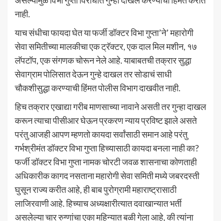
असल्यामुळे विभा गुप्ता विरोधात गुन्हा दाखल करण्याची हिंमत करीत
नाही.
याच संधीचा फायदा घेत या फर्जी डॉक्टर विभा गुप्ता’ने’ महारोगी
सेवा समितीच्या मालकीचा एक ट्रॅक्टर, एक दाल मिल मशीन, १७
लॅपटॉप, एक संगणक चोरून नेले आहे. याबाबतची तक्रार सुद्धा
सेवाग्राम पोलिसात देऊन गुन्हे दाखल तर सोडाचं साधी
चौकशीसुद्धा करण्याची हिंमत पोलीस विभाग दाखवीत नाही.
हिच तक्रार एखाद्या गरीब माणसाच्या नावाने असती तर गुन्हा दाखल
करून त्याचा पीसीआर घेऊन प्रकरण न्याय प्रविष्ट झाले असते
परंतु आजही आपण म्हणतो कायदा सर्वांसाठी समान आहे परंतु
गर्भश्रीमंत डॉक्टर विभा गुप्ता हिच्यासाठी कायदा बनला नाही का?
फर्जी डॉक्टर विभा गुप्ता नामक चोरटी जवळ शासनाचा कोणताही
अधिकारीक कागद नसताना महारोगी सेवा समिती मध्ये जबरदस्ती
घुसून राज्य करीत आहे, ही बाब पुरोग्रामी महाराष्ट्रासाठी
लाजिरवाणी आहे. हिच्याच अध्यक्षारीत्यात दवाखान्यात भर्ती
असलेल्या चार रुग्णांचा एका महिन्यात बळी गेला आहे, की त्यांना