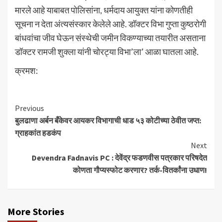
मारले आहे याबाबत पोलिसांना, धर्मदाय आयुक्त यांना कोणतीही
सूचना न देता अंत्यसंस्कार केलेले आहे. डॉक्टर विभा गुप्ता कुष्ठरोगी
बांधवांचा जीव घेऊन संस्थेची जमीन विकण्याच्या तयारीत असताना
डॉक्टर रामजी शुक्ला यांनी चोरट्या विभा’ला’ आळा घातला आहे.
क्रमश:
Continue
Previous
बुलढाणा अर्बन बँकेवर आयकर विभागाची धाड ५३ कोटीच्या ठेवीत जप्त:
Reading
ग्राहकांत हडकंप
Next
Devendra Fadnavis PC : देवेंद्र फडणवीस पत्रकार परिषदेत
कोणता गौप्यस्फोट करणार? तर्क-वितर्कांना उधाण!
More Stories