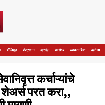
य
बॉलिवूड
तंत्रज्ञान
क्राईम
आरोग्य
व्यावसायिक
क्रीडा
निवृत्त कर्चाऱ्यांचे
व शेअर्स परत करा,,
ंची मागणी.