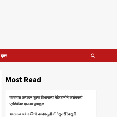
इतर
Most Read
यवतमाळ उत्पादन शुल्क विभागाच्या मेहेरबानीने कळंबमध्ये
प्रतिबंधित दारूचा धुमाकूळ!
​यवतमाळ अर्बन बँकेची कर्जवसुली की ‘सुपारी’?वसुली