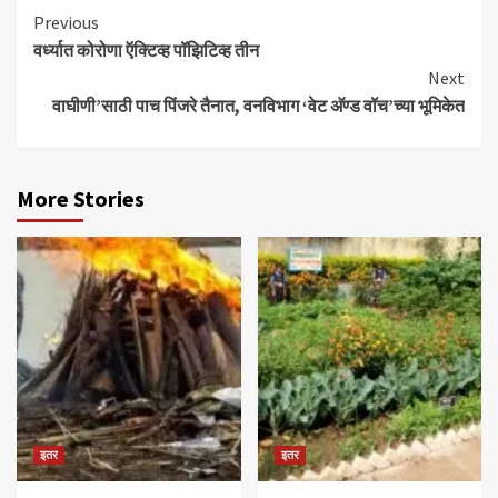
Continue
Previous
वर्ध्यात कोरोणा ऍक्टिव्ह पॉझिटिव्ह तीन
Reading
Next
वाघीणी’साठी पाच पिंजरे तैनात, वनविभाग ‘वेट अ‍ॅण्ड वॉच’च्या भूमिकेत
More Stories
इतर
इतर