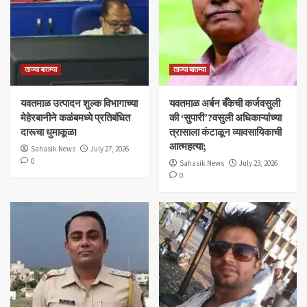
ताज्या बातम्या
ताज्या बातम्या
यवतमाळ उत्पादन शुल्क विभागाच्या
​यवतमाळ अर्बन बँकेची कर्जवसुली
मेहेरबानीने कळंबमध्ये प्रतिबंधित
की ‘सुपारी’?वसुली अधिकाऱ्यांच्या
दारूचा धुमाकूळ!
त्रासाला कंटाळून व्यावसायिकाची
आत्महत्या;
Sahasik News
July 27, 2026
0
Sahasik News
July 23, 2026
0