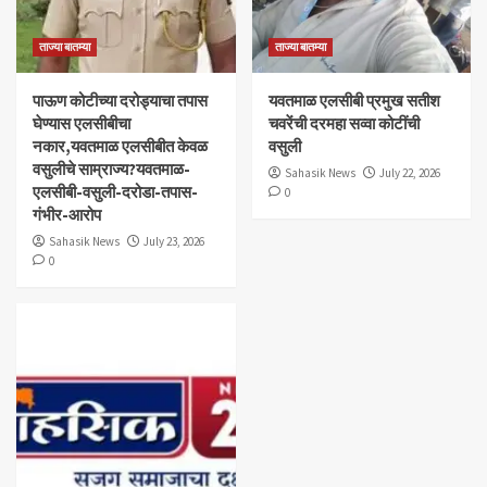
ताज्या बातम्या
ताज्या बातम्या
पाऊण कोटीच्या दरोड्याचा तपास
यवतमाळ एलसीबी प्रमुख सतीश
घेण्यास एलसीबीचा
चवरेंची दरमहा सव्वा कोटींची
नकार,यवतमाळ एलसीबीत केवळ
वसुली
वसुलीचे साम्राज्य?यवतमाळ-
Sahasik News
July 22, 2026
एलसीबी-वसुली-दरोडा-तपास-
0
गंभीर-आरोप
Sahasik News
July 23, 2026
0