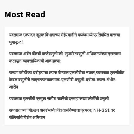
Most Read
यवतमाळ उत्पादन शुल्क विभागाच्या मेहेरबानीने कळंबमध्ये प्रतिबंधित दारूचा
धुमाकूळ!
​यवतमाळ अर्बन बँकेची कर्जवसुली की ‘सुपारी’?वसुली अधिकाऱ्यांच्या त्रासाला
कंटाळून व्यावसायिकाची आत्महत्या;
पाऊण कोटीच्या दरोड्याचा तपास घेण्यास एलसीबीचा नकार,यवतमाळ एलसीबीत
केवळ वसुलीचे साम्राज्य?यवतमाळ-एलसीबी-वसुली-दरोडा-तपास-गंभीर-
आरोप
यवतमाळ एलसीबी प्रमुख सतीश चवरेंची दरमहा सव्वा कोटींची वसुली
अपघाताच्या ‘गोल्डन अवर’मध्ये जीव वाचविण्याचा प्रयत्न; NH-361 वर
पोलिसांचे विशेष अभियान