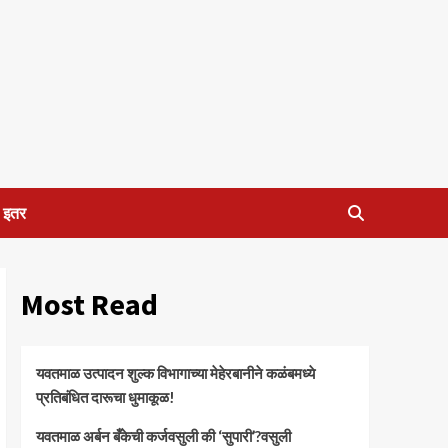
इतर
Most Read
यवतमाळ उत्पादन शुल्क विभागाच्या मेहेरबानीने कळंबमध्ये
प्रतिबंधित दारूचा धुमाकूळ!
​यवतमाळ अर्बन बँकेची कर्जवसुली की ‘सुपारी’?वसुली