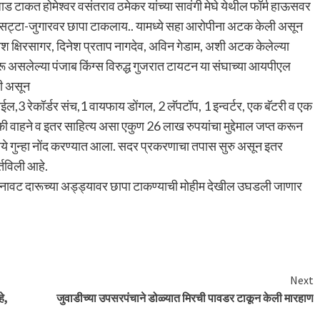
ड टाकत होमेश्वर वसंतराव ठमेकर यांच्या सावंगी मेघे येथील फॉर्म हाऊसवर
ट्टा-जुगारवर छापा टाकलाय.. यामध्ये सहा आरोपीना अटक केली असून
ीश क्षिरसागर, दिनेश प्रताप नागदेव, अविन गेडाम, अशी अटक केलेल्या
ुरू असलेल्या पंजाब किंग्स विरुद्ध गुजरात टायटन या संघाच्या आयपीएल
ली असून
ईल,3 रेकॉर्डर संच,1 वायफाय डोंगल, 2 लॅपटॉप, 1 इन्वर्टर, एक बॅटरी व एक
ी वाहने व इतर साहित्य असा एकुण 26 लाख रुपयांचा मुद्देमाल जप्त करून
ान्वये गुन्हा नोंद करण्यात आला. सदर प्रकरणाचा तपास सुरु असून इतर
्तविली आहे.
ेच बनावट दारूच्या अड्ड्यावर छापा टाकण्याची मोहीम देखील उघडली जाणार
Next
े,
जुवाडीच्या उपसरपंचाने डोळ्यात मिरची पावडर टाकून केली मारहाण