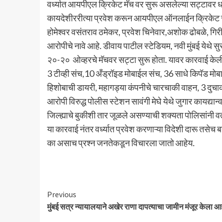
वर्ध्यात आयपीएल क्रिकेट मॅच वर सुरू असलेल्या सट्टावर धा
कायदेशीररीत्या प्रवेश करून आयपीएल ऑनलाईन क्रिकेट स
होमेश्वर वसंतराव ठमेकर, प्रवेश चिनेवार,अशोक ढोबळे, गिर
आरोपीचे नावे आहे. डीवाय पाटील स्टेडियम, नवी मुंबई येथे स
२०-२० ओव्हरचे मॅचवर सट्टा सुरू होता. यावर कारवाई के
3 टीव्ही संच,10 अँड्रॉइड मोबाईल संच, 36 साधे किपॅड मोबा
हिशोबाची डायरी, महागड्या कंपनीचे चारचाकी वाहन, 3 दुचाक
आरोपी विरुद्ध पोलीस स्टेशन सावंगी मेघे येथे जुगार कायद्य
जिल्ह्याचे बुकीशी तार जूळले असण्याची शक्यता पोलिसांनी वर
या कारवाई नंतर वर्ध्यात प्रवेश करणाऱ्या विदेशी दारू तस
का असाच प्रश्न जनतेकडून विचारला जातो आहेय.
Continue
Previous
मुंबई सत्र न्यायालयाने अखेर राणा दापत्याचा जामीन मंजूर केला आह
Reading