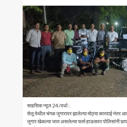
साहसिक न्यूज 24 /वर्धा :
सेलू येथील चंगळ जुगारावर झालेल्या मोठ्या कारवाई नंतर
जुगार खेळल्या जात असलेल्या फार्म हाऊसवर पोलिसांनी छा