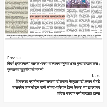
Continue
Previous
विदर्भ ट्रॅव्हल्सच्या मालक ‘दरणे’याच्यावर मनुष्यवधाचा गुन्हा दाखल करा ;
Reading
मृतकाच्या कुटुंबीयाची मागणी
Next
हिंगणघाट ग्रामीण रुग्णालयाचा डोळ्याचा नेत्रतज्ञ डॉ.संजय बोबडे
शासकीय काम सोडून पत्नी सोबत ‘परिणाम हेल्थ केअर’ च्या इशार्‍यावर
हॉटेल गणराज मध्ये करतात डान्स