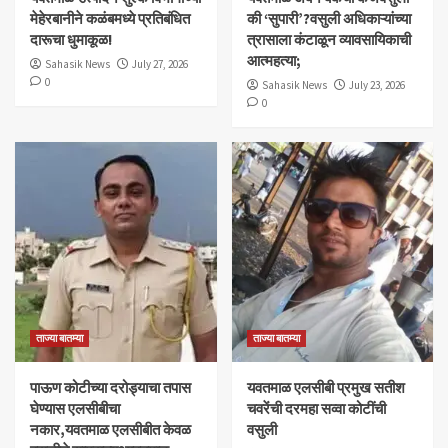
मेहेरबानीने कळंबमध्ये प्रतिबंधित
की ‘सुपारी’?वसुली अधिकाऱ्यांच्या
दारूचा धुमाकूळ!
त्रासाला कंटाळून व्यावसायिकाची
आत्महत्या;
Sahasik News
July 27, 2026
0
Sahasik News
July 23, 2026
0
ताज्या बातम्या
ताज्या बातम्या
पाऊण कोटीच्या दरोड्याचा तपास
यवतमाळ एलसीबी प्रमुख सतीश
घेण्यास एलसीबीचा
चवरेंची दरमहा सव्वा कोटींची
नकार,यवतमाळ एलसीबीत केवळ
वसुली