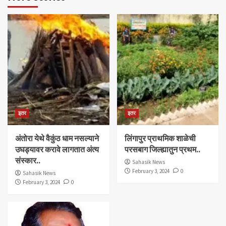
इतर
इतर
अंतोरा येथे वैकुंठ धाम नसल्याने
लिंगापुर प्राथमिक शाळेची
उघड्यावर करावे लागतात अंत्य
परसबाग जिल्ह्यातुन प्रथम..
संस्कार..
Sahasik News
February 3, 2024
0
Sahasik News
February 3, 2024
0