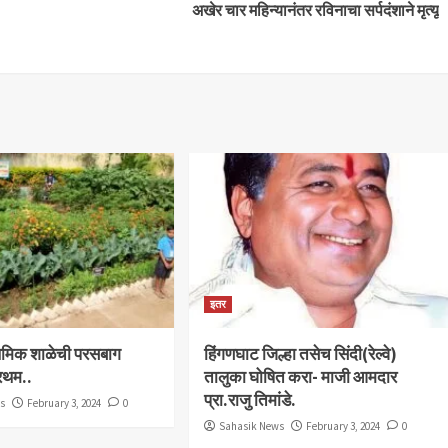
अखेर चार महिन्यानंतर रविनाचा सर्पदंशाने मृत्यू
इतर
राथमिक शाळेची परसबाग
हिंगणघाट जिल्हा तसेच सिंदी(रेल्वे)
्रथम..
तालुका घोषित करा- माजी आमदार
प्रा.राजु तिमांडे.
ws
February 3, 2024
0
Sahasik News
February 3, 2024
0