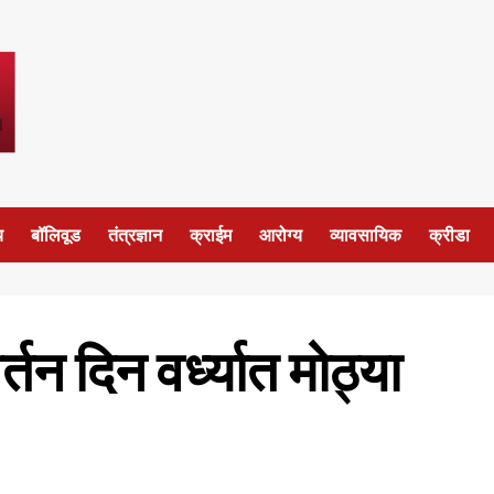
य
बॉलिवूड
तंत्रज्ञान
क्राईम
आरोग्य
व्यावसायिक
क्रीडा
तन दिन वर्ध्यात मोठ्या