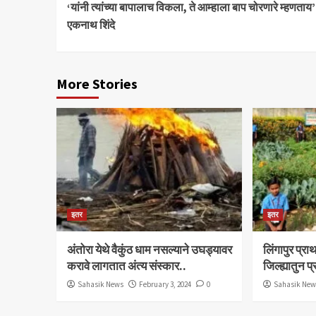
‘यांनी त्यांच्या बापालाच विकला, ते आम्हाला बाप चोरणारे म्हणताय’
Reading
एकनाथ शिंदे
More Stories
इतर
इतर
अंतोरा येथे वैकुंठ धाम नसल्याने उघड्यावर
लिंगापुर प्
करावे लागतात अंत्य संस्कार..
जिल्ह्यातुन प
Sahasik News
February 3, 2024
0
Sahasik Ne