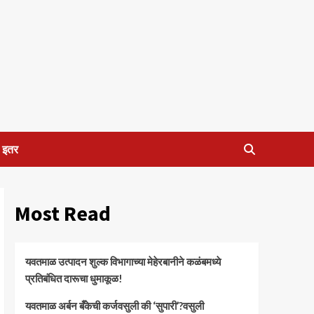
इतर
Most Read
यवतमाळ उत्पादन शुल्क विभागाच्या मेहेरबानीने कळंबमध्ये
प्रतिबंधित दारूचा धुमाकूळ!
​यवतमाळ अर्बन बँकेची कर्जवसुली की ‘सुपारी’?वसुली