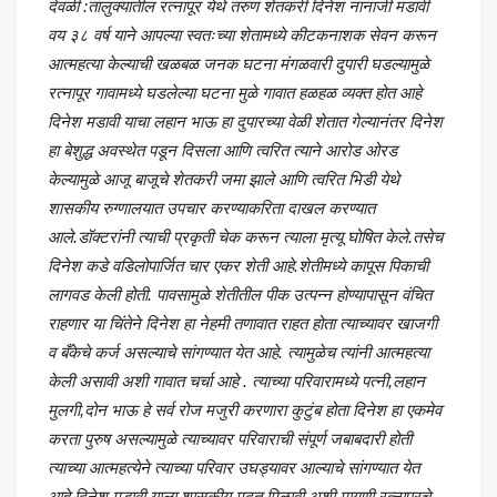
देवळी :तालुक्यातील रत्नापूर येथे तरुण शेतकरी दिनेश नानाजी मडावी
वय ३८ वर्ष याने आपल्या स्वतःच्या शेतामध्ये कीटकनाशक सेवन करून
आत्महत्या केल्याची खळबळ जनक घटना मंगळवारी दुपारी घडल्यामुळे
रत्नापूर गावामध्ये घडलेल्या घटना मुळे गावात हळहळ व्यक्त होत आहे
दिनेश मडावी याचा लहान भाऊ हा दुपारच्या वेळी शेतात गेल्यानंतर दिनेश
हा बेशुद्ध अवस्थेत पडून दिसला आणि त्वरित त्याने आरोड ओरड
केल्यामुळे आजू बाजूचे शेतकरी जमा झाले आणि त्वरित भिडी येथे
शासकीय रुग्णालयात उपचार करण्याकरिता दाखल करण्यात
आले.डॉक्टरांनी त्याची प्रकृती चेक करून त्याला मृत्यू घोषित केले.तसेच
दिनेश कडे वडिलोपार्जित चार एकर शेती आहे.शेतीमध्ये कापूस पिकाची
लागवड केली होती. पावसामुळे शेतीतील पीक उत्पन्न होण्यापासून वंचित
राहणार या चिंतेने दिनेश हा नेहमी तणावात राहत होता त्याच्यावर खाजगी
व बँकेचे कर्ज असल्याचे सांगण्यात येत आहे. त्यामुळेच त्यांनी आत्महत्या
केली असावी अशी गावात चर्चा आहे . त्याच्या परिवारामध्ये पत्नी,लहान
मुलगी,दोन भाऊ हे सर्व रोज मजुरी करणारा कुटुंब होता दिनेश हा एकमेव
करता पुरुष असल्यामुळे त्याच्यावर परिवाराची संपूर्ण जबाबदारी होती
त्याच्या आत्महत्येने त्याच्या परिवार उघड्यावर आल्याचे सांगण्यात येत
आहे.
दिनेश मडावी याला शासकीय मदत मिळावी अशी मागणी रत्नापूरचे