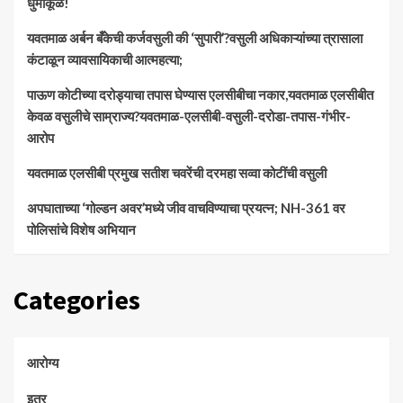
धुमाकूळ!
​यवतमाळ अर्बन बँकेची कर्जवसुली की ‘सुपारी’?वसुली अधिकाऱ्यांच्या त्रासाला
कंटाळून व्यावसायिकाची आत्महत्या;
पाऊण कोटीच्या दरोड्याचा तपास घेण्यास एलसीबीचा नकार,यवतमाळ एलसीबीत
केवळ वसुलीचे साम्राज्य?यवतमाळ-एलसीबी-वसुली-दरोडा-तपास-गंभीर-
आरोप
यवतमाळ एलसीबी प्रमुख सतीश चवरेंची दरमहा सव्वा कोटींची वसुली
अपघाताच्या ‘गोल्डन अवर’मध्ये जीव वाचविण्याचा प्रयत्न; NH-361 वर
पोलिसांचे विशेष अभियान
Categories
आरोग्य
इतर