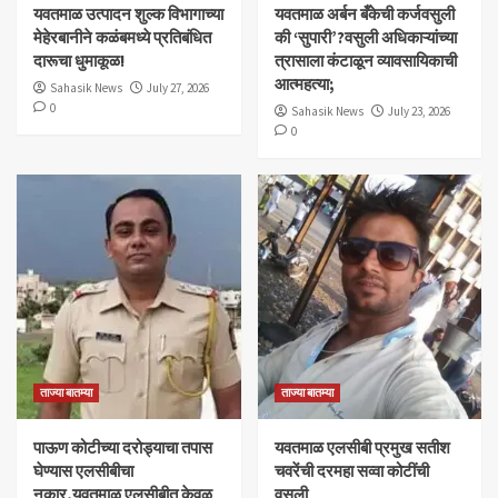
यवतमाळ उत्पादन शुल्क विभागाच्या
​यवतमाळ अर्बन बँकेची कर्जवसुली
मेहेरबानीने कळंबमध्ये प्रतिबंधित
की ‘सुपारी’?वसुली अधिकाऱ्यांच्या
दारूचा धुमाकूळ!
त्रासाला कंटाळून व्यावसायिकाची
आत्महत्या;
Sahasik News
July 27, 2026
0
Sahasik News
July 23, 2026
0
ताज्या बातम्या
ताज्या बातम्या
पाऊण कोटीच्या दरोड्याचा तपास
यवतमाळ एलसीबी प्रमुख सतीश
घेण्यास एलसीबीचा
चवरेंची दरमहा सव्वा कोटींची
नकार,यवतमाळ एलसीबीत केवळ
वसुली