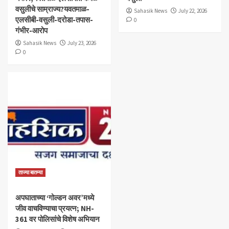
वसुलीचे साम्राज्य?यवतमाळ-
Sahasik News
July 22, 2026
एलसीबी-वसुली-दरोडा-तपास-
0
गंभीर-आरोप
Sahasik News
July 23, 2026
0
ताज्या बातम्या
अपघाताच्या ‘गोल्डन अवर’मध्ये
जीव वाचविण्याचा प्रयत्न; NH-
361 वर पोलिसांचे विशेष अभियान