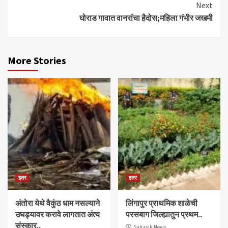
Next
घोराड गावात वानरांचा हैदोस;महिला गंभीर जखमी
More Stories
इतर
इतर
अंतोरा येथे वैकुंठ धाम नसल्याने
लिंगापुर प्राथमिक शाळेची
उघड्यावर करावे लागतात अंत्य
परसबाग जिल्ह्यातुन प्रथम..
संस्कार..
Sahasik News