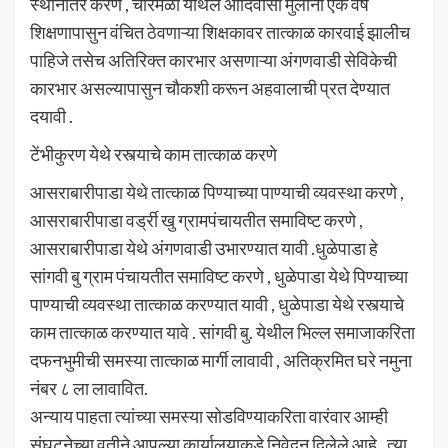
स्थानांतर करणे , चारमळी येथिल आदिवासी मुलाना एक वर्ष
शिक्षणापासुन वंचित ठेवणाऱ्या शिक्षकावर तात्काळ कारवाई झालीच
पाहिजे तसेच अतिरिक्त कारभार असणाऱ्या अंगणवाडी सेविकेची
कारभार असल्यापासुन चौकशी करून अहवालाची प्रत देण्यात
दयावी .
टेंभीकुरण येथे रस्त्याचे काम तात्काळ करणे
आसराबारीपाडा येथे तात्काळ पिण्याच्या पाण्याची व्यवस्था करणे ,
आसराबारीपाडा वर्ड्री खु ग्रामपंचायतीत समाविष्ट करणे ,
आसराबारीपाडा येथे अंगणवाडी उभारण्यात यावी .धुळेपाडा हे
सांगवी बु ग्राम पंचायतीत समाविष्ट करणे , धुळेपाडा येथे पिण्याच्या
पाण्याची व्यवस्था तात्काळ करण्यात यावी , धुळेपाडा येथे रस्त्याचे
काम तात्काळ करण्यात यावे . सांगवी बु. येथील भिल्ल समाजाकरिता
दफनभुमीची समस्या तात्काळ मार्गी लावावी , अतिक्रमित घरे नमुना
नंबर ८ ला लावावित.
अन्याय पाहता त्यांच्या समस्या सोडविण्याकरिता वारंवार आम्ही
संघटनेच्या वतीने आपल्या कार्यालयाकडे निवेदन दिलेले आहे . त्या