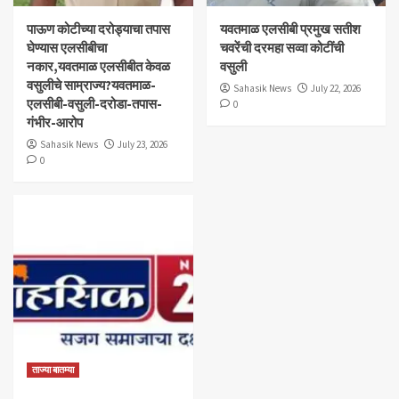
पाऊण कोटीच्या दरोड्याचा तपास
यवतमाळ एलसीबी प्रमुख सतीश
घेण्यास एलसीबीचा
चवरेंची दरमहा सव्वा कोटींची
नकार,यवतमाळ एलसीबीत केवळ
वसुली
वसुलीचे साम्राज्य?यवतमाळ-
Sahasik News
July 22, 2026
एलसीबी-वसुली-दरोडा-तपास-
0
गंभीर-आरोप
Sahasik News
July 23, 2026
0
ताज्या बातम्या