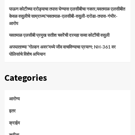
पाऊण कोटीच्या दरोड्याचा तपास घेण्यास एलसीबीचा नकार,यवतमाळ एलसीबीत
केवळ वसुलीचे साम्राज्य?यवतमाळ-एलसीबी-वसुली-दरोडा-तपास-गंभीर-
आरोप
यवतमाळ एलसीबी प्रमुख सतीश चवरेंची दरमहा सव्वा कोटींची वसुली
अपघाताच्या ‘गोल्डन अवर’मध्ये जीव वाचविण्याचा प्रयत्न; NH-361 वर
पोलिसांचे विशेष अभियान
Categories
आरोग्य
इतर
क्राईम
क्रीडा