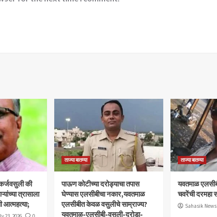
ताज्या बातम्या
ताज्या बातम्या
 कर्जवसुली की
पाऊण कोटीच्या दरोड्याचा तपास
यवतमाळ एलसीब
यांच्या त्रासाला
घेण्यास एलसीबीचा नकार,यवतमाळ
चवरेंची दरमहा स
ी आत्महत्या;
एलसीबीत केवळ वसुलीचे साम्राज्य?
Sahasik News
यवतमाळ-एलसीबी-वसुली-दरोडा-
ly 23, 2026
0