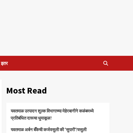
इतर
Most Read
यवतमाळ उत्पादन शुल्क विभागाच्या मेहेरबानीने कळंबमध्ये
प्रतिबंधित दारूचा धुमाकूळ!
​यवतमाळ अर्बन बँकेची कर्जवसुली की ‘सुपारी’?वसुली