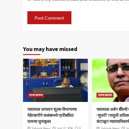
You may have missed
ताज्या बातम्या
ताज्या बातम्या
यवतमाळ उत्पादन शुल्क विभागाच्या
​यवतमाळ अर्बन बँकेची
मेहेरबानीने कळंबमध्ये प्रतिबंधित
‘सुपारी’?वसुली अधिकाऱ्
दारूचा धुमाकूळ!
कंटाळून व्यावसायिकाच
Sahasik News
July 27, 2026
0
Sahasik News
Ju