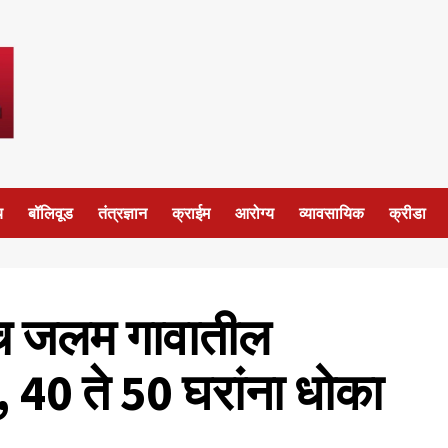
य
बॉलिवूड
तंत्रज्ञान
क्राईम
आरोग्य
व्यावसायिक
क्रीडा
ावच जलम गावातील
, 40 ते 50 घरांना धोका